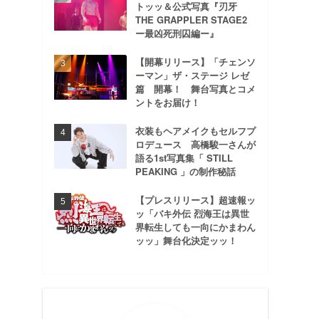
トッッ＆公式写真『刃牙
THE GRAPPLER STAGE2
ー最凶死刑囚編ー』
【開幕リリース】「チェンソ
ーマン」ザ・ステージ レゼ
篇 開幕！ 舞台写真とコメ
ントをお届け！
衣装もヘアメイクもセルフプ
ロデュース 高橋駿一さんが
語る1st写真集「 STILL
PEAKING 」の制作秘話
【プレスリリース】超速報ッ
ッ「バキ外伝 烈海王は異世
界転生しても一向にかまわん
ッッ」舞台化決定ッッ！