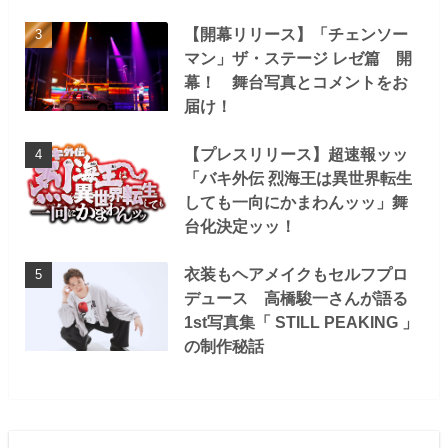
【開幕リリース】「チェンソー
マン」ザ・ステージ レゼ篇 開
幕！ 舞台写真とコメントをお
届け！
【プレスリリース】超速報ッッ
「バキ外伝 烈海王は異世界転生
しても一向にかまわんッッ」舞
台化決定ッッ！
衣装もヘアメイクもセルフプロ
デュース 高橋駿一さんが語る
1st写真集「 STILL PEAKING 」
の制作秘話