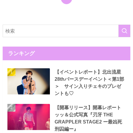
ランキング
【イベントレポート】北出流星
28thバースデーイベント＜第1部
＞ サイン入りチェキのプレゼ
ントも♡
【開幕リリース】開幕レポート
ッッ＆公式写真『刃牙 THE
GRAPPLER STAGE2 ー最凶死
刑囚編ー』