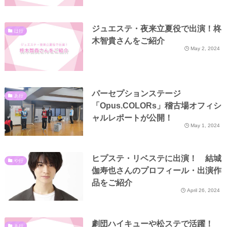
ジュエステ・夜来立夏役で出演！柊
は行
木智貴さんをご紹介
May 2, 2024
パーセプションステージ
あ行
「Opus.COLORs」稽古場オフィシ
ャルレポートが公開！
May 1, 2024
ヒプステ・リベステに出演！ 結城
や行
伽寿也さんのプロフィール・出演作
品をご紹介
April 26, 2024
劇団ハイキューや松ステで活躍！
あ行