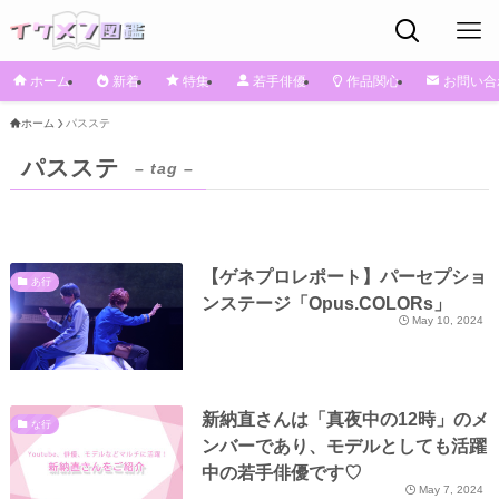
ホーム
新着
特集
若手俳優
作品関心
お問い合
ホーム
パスステ
パスステ
– tag –
【ゲネプロレポート】パーセプショ
あ行
ンステージ「Opus.COLORs」
May 10, 2024
新納直さんは「真夜中の12時」のメ
な行
ンバーであり、モデルとしても活躍
中の若手俳優です♡
May 7, 2024