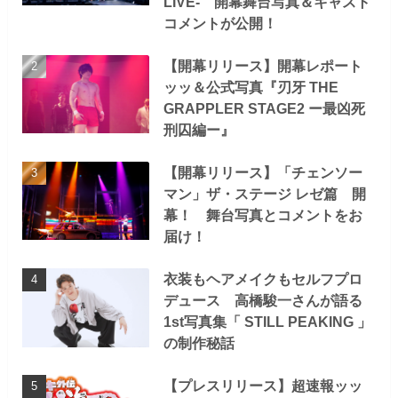
LIVE- 開幕舞台写真＆キャスト
コメントが公開！
【開幕リリース】開幕レポート
ッッ＆公式写真『刃牙 THE
GRAPPLER STAGE2 ー最凶死
刑囚編ー』
【開幕リリース】「チェンソー
マン」ザ・ステージ レゼ篇 開
幕！ 舞台写真とコメントをお
届け！
衣装もヘアメイクもセルフプロ
デュース 高橋駿一さんが語る
1st写真集「 STILL PEAKING 」
の制作秘話
【プレスリリース】超速報ッッ