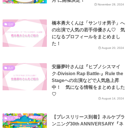
月 に開催決定！
November 28, 2024
橋本勇大くんは「サンリオ男子」へ
は行
の出演で人気の若手俳優さん♡ 気
になるプロフィールをまとめまし
た！
August 20, 2024
安藤夢叶さんは『ヒプノシスマイ
あ行
ク-Division Rap Battle-』Rule the
Stageへの出演などで人気急上昇
中！ 気になる情報をまとめました
♡
August 14, 2024
【プレスリリース到着】ネルケプラ
な行
ンニング30th ANNIVERSARY『ネ