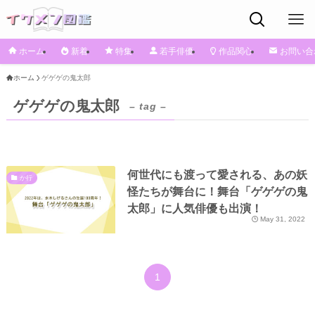
ホーム
新着
特集
若手俳優
作品関心
お問い合
ホーム
ゲゲゲの鬼太郎
ゲゲゲの鬼太郎
– tag –
何世代にも渡って愛される、あの妖
か行
怪たちが舞台に！舞台「ゲゲゲの鬼
太郎」に人気俳優も出演！
May 31, 2022
1