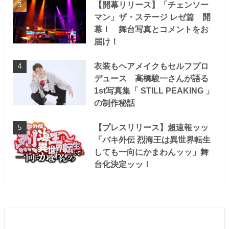
【開幕リリース】「チェンソー
マン」ザ・ステージ レゼ篇 開
幕！ 舞台写真とコメントをお
届け！
衣装もヘアメイクもセルフプロ
デュース 高橋駿一さんが語る
1st写真集「 STILL PEAKING 」
の制作秘話
【プレスリリース】超速報ッッ
「バキ外伝 烈海王は異世界転生
しても一向にかまわんッッ」舞
台化決定ッッ！