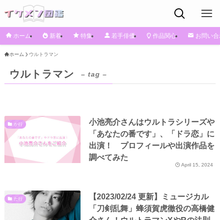
ホーム
新着
特集
若手俳優
作品関心
お問い合
ホーム
ウルトラマン
ウルトラマン
– tag –
小池亮介さんはウルトラシリーズや
か行
「あなたの番です」、「ドラ恋」に
出演！ プロフィールや出演作品を
調べてみた
April 15, 2024
【2023/02/24 更新】ミュージカル
た行
「刀剣乱舞」蜂須賀虎徹役の高橋健