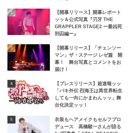
【開幕リリース】開幕レポート
ッッ＆公式写真『刃牙 THE
GRAPPLER STAGE2 ー最凶死
刑囚編ー』
【開幕リリース】「チェンソー
マン」ザ・ステージ レゼ篇 開
幕！ 舞台写真とコメントをお
届け！
【プレスリリース】超速報ッッ
「バキ外伝 烈海王は異世界転生
しても一向にかまわんッッ」舞
台化決定ッッ！
衣装もヘアメイクもセルフプロ
デュース 高橋駿一さんが語る