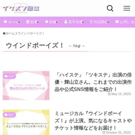
ホーム
新着
特集
若手俳優
作品関心
お問い合
ホーム
ウインドボーイズ！
ウインドボーイズ！
– tag –
「ハイステ」「ツキステ」出演の俳
か行
優・輝山立さん。これまでの出演作
品や公式SNS情報をご紹介！
May 12, 2023
ミュージカル『ウインドボーイ
あ行
ズ！』が上演。気になるキャストや
チケット情報などをお届け！
October 31, 2022