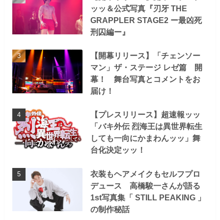
ッッ＆公式写真『刃牙 THE
GRAPPLER STAGE2 ー最凶死
刑囚編ー』
【開幕リリース】「チェンソー
マン」ザ・ステージ レゼ篇 開
幕！ 舞台写真とコメントをお
届け！
【プレスリリース】超速報ッッ
「バキ外伝 烈海王は異世界転生
しても一向にかまわんッッ」舞
台化決定ッッ！
衣装もヘアメイクもセルフプロ
デュース 高橋駿一さんが語る
1st写真集「 STILL PEAKING 」
の制作秘話