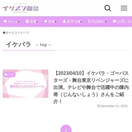
ホーム
新着
特集
若手俳優
作品関心
お問い合
ホーム
イケパラ
イケパラ
– tag –
【2023/04/10】イケパラ・ゴーバス
さ行
ターズ・舞台東京リベンジャーズに
出演。テレビや舞台で活躍中の陳内
将（じんないしょう）さんをご紹
介！
December 14, 2021
1