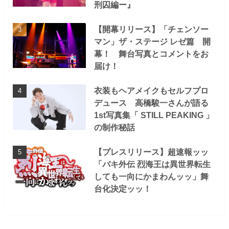
刑囚編ー』
【開幕リリース】「チェンソー
マン」ザ・ステージ レゼ篇 開
幕！ 舞台写真とコメントをお
届け！
衣装もヘアメイクもセルフプロ
デュース 高橋駿一さんが語る
1st写真集「 STILL PEAKING 」
の制作秘話
【プレスリリース】超速報ッッ
「バキ外伝 烈海王は異世界転生
しても一向にかまわんッッ」舞
台化決定ッッ！