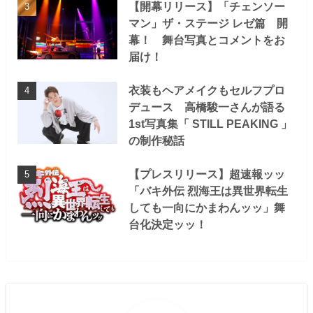
【開幕リリース】「チェンソー
マン」ザ・ステージ レゼ篇 開
幕！ 舞台写真とコメントをお
届け！
衣装もヘアメイクもセルフプロ
デュース 高橋駿一さんが語る
1st写真集「 STILL PEAKING 」
の制作秘話
【プレスリリース】超速報ッッ
「バキ外伝 烈海王は異世界転生
しても一向にかまわんッッ」舞
台化決定ッッ！