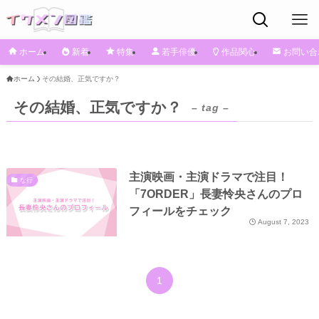
ホーム
新着
特集
若手俳優
作品関心
お問い合
ホーム
その結婚、正気ですか？
その結婚、正気ですか？
– tag –
主演映画・主演ドラマで注目！
な行
「7ORDER」長妻怜央さんのプロ
フィールをチェック
August 7, 2023
1