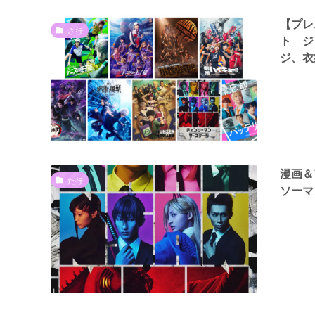
【プレ
さ行
ト ジ
ジ、衣
漫画＆
た行
ソーマ