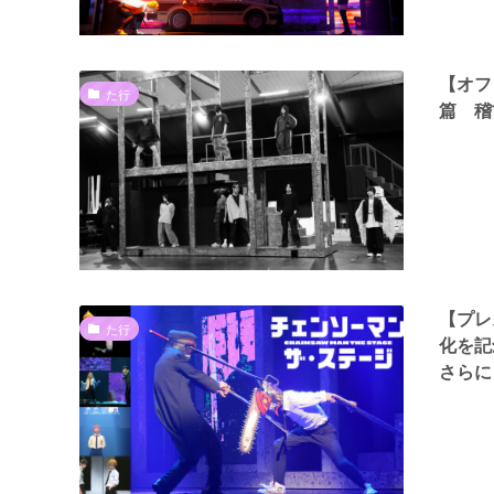
【オフ
た行
篇 稽
【プレ
た行
化を
さらに