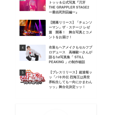
トッッ＆公式写真『刃牙
THE GRAPPLER STAGE2
ー最凶死刑囚編ー』
【開幕リリース】「チェンソ
ーマン」ザ・ステージ レゼ
篇 開幕！ 舞台写真とコメ
ントをお届け！
衣装もヘアメイクもセルフプ
ロデュース 高橋駿一さんが
語る1st写真集「 STILL
PEAKING 」の制作秘話
【プレスリリース】超速報ッ
ッ「バキ外伝 烈海王は異世
界転生しても一向にかまわん
ッッ」舞台化決定ッッ！