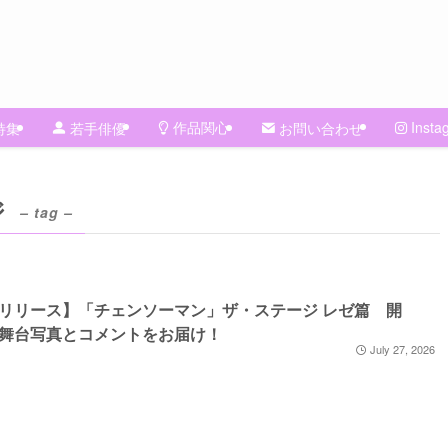
作品関心
Insta
特集
若手俳優
お問い合わせ
ジ
– tag –
リリース】「チェンソーマン」ザ・ステージ レゼ篇 開
舞台写真とコメントをお届け！
July 27, 2026