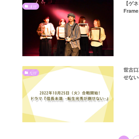
【ゲネ
ま行
Fram
世古口
な行
せない