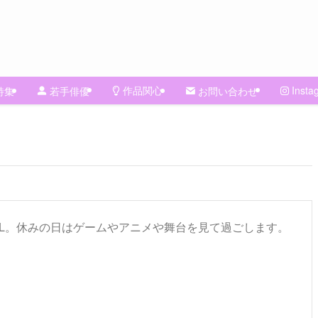
作品関心
Insta
特集
若手俳優
お問い合わせ
L。休みの日はゲームやアニメや舞台を見て過ごします。