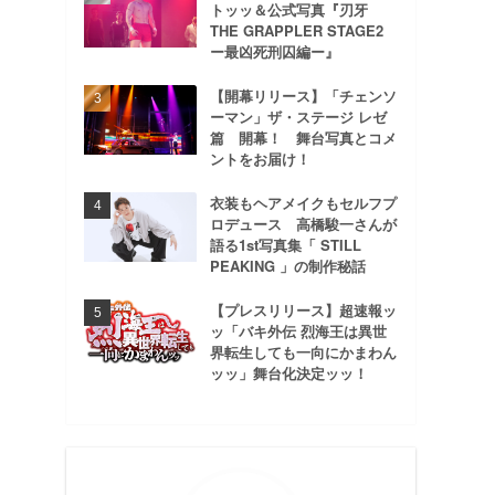
トッッ＆公式写真『刃牙
THE GRAPPLER STAGE2
ー最凶死刑囚編ー』
【開幕リリース】「チェンソ
ーマン」ザ・ステージ レゼ
篇 開幕！ 舞台写真とコメ
ントをお届け！
衣装もヘアメイクもセルフプ
ロデュース 高橋駿一さんが
語る1st写真集「 STILL
PEAKING 」の制作秘話
【プレスリリース】超速報ッ
ッ「バキ外伝 烈海王は異世
界転生しても一向にかまわん
ッッ」舞台化決定ッッ！