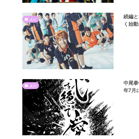
続編と
あ行
く始動
中尾拳
あ行
年7月