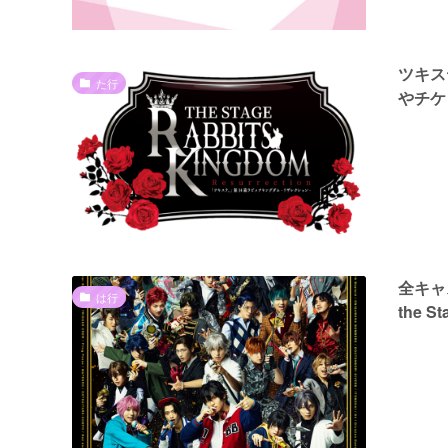
ツキステ
た行
やチケ
全キャス
は行
the St