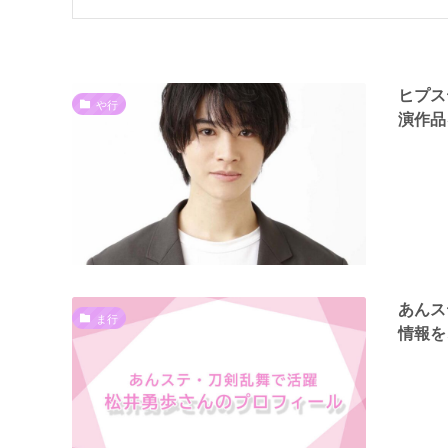
ヒプス
や行
演作品
あんス
ま行
情報を