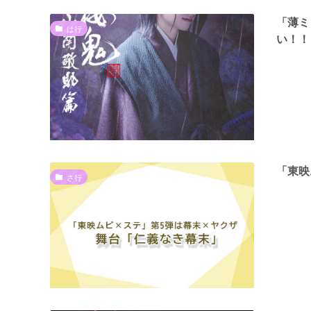
「薄ミ
は行
い！！
「東映
さ行