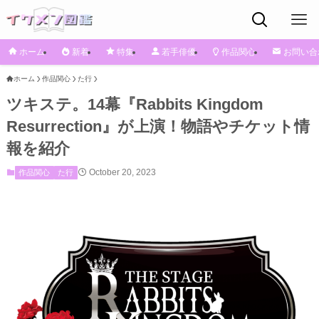
ホーム
新着
特集
若手俳優
作品関心
お問い合
ホーム
作品関心
た行
ツキステ。14幕『Rabbits Kingdom
Resurrection』が上演！物語やチケット情
報を紹介
October 20, 2023
作品関心
た行