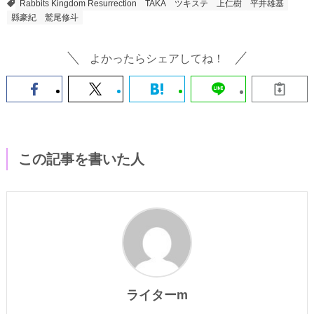
Rabbits Kingdom Resurrection
TAKA
ツキステ
上仁樹
平井雄基
縣豪紀
鷲尾修斗
よかったらシェアしてね！
この記事を書いた人
ライターm