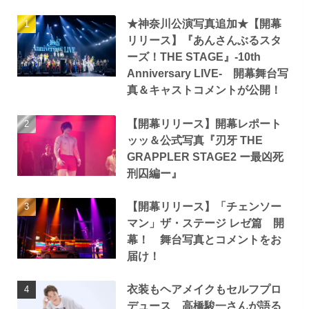
★神奈川公演写真追加★【開幕
リリース】『あんさんぶるスタ
ーズ！THE STAGE』-10th
Anniversary LIVE- 開幕舞台写
真＆キャストコメントが公開！
【開幕リリース】開幕レポート
ッッ＆公式写真『刃牙 THE
GRAPPLER STAGE2 ー最凶死
刑囚編ー』
【開幕リリース】「チェンソー
マン」ザ・ステージ レゼ篇 開
幕！ 舞台写真とコメントをお
届け！
衣装もヘアメイクもセルフプロ
デュース 高橋駿一さんが語る