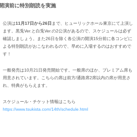
開演前に特別朗読を実施
公演は
11月17日から26日
まで、ヒューリックホール東京にて上演し
ます。黒兎Ver.と白兎Ver.の2公演があるので、スケジュールは必ず
確認しましょう。また26日を除く各公演の開演15分前に各コンビに
よる特別朗読がおこなわれるので、早めに入場するのはおすすめで
す！
一般発売は10月21日発売開始です。一般席のほか、プレミアム席も
用意されています。こちらの席は前方/通路席2席以内の席が用意さ
れ、特典がもらえます。
スケジュール・チケット情報はこちら
https://www.tsukista.com/14th/schedule.html