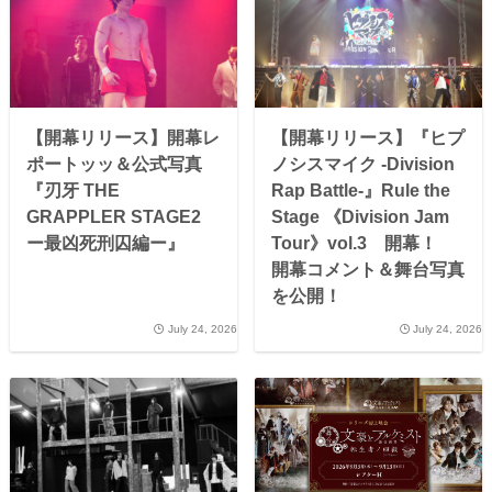
【開幕リリース】開幕レ
【開幕リリース】『ヒプ
ポートッッ＆公式写真
ノシスマイク -Division
『刃牙 THE
Rap Battle-』Rule the
GRAPPLER STAGE2
Stage 《Division Jam
ー最凶死刑囚編ー』
Tour》vol.3 開幕！
開幕コメント＆舞台写真
を公開！
July 24, 2026
July 24, 2026