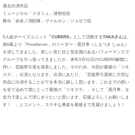
過去出演作品
ミュージカル「スタミュ」漣朔也役
舞台「炎炎ノ消防隊」ヴァルカン・ジョゼフ役
5人組ボーイズユニット
「CUBERS」
として活動する
TAKAさん
は、
第6幕より「Pricellarum」のリーダー・霜月隼（しもつき しゅん）
を演じてきました。美しい見た目と安定感のあるパフォーマンスで
グループを引っ張ってきましたが、来年3月31日のCUBERS解散に
伴い、芸能界引退を発表しました。そのため、今回が最後の「ツキ
ステ。」出演となります。出演にあたり、「芸能界引退前に大切な
作品に出演することができ本当に嬉しく思います。これまでの想い
を全て込めて僕にとって最後の「ツキステ。」そして「霜月隼」を
全力で楽しんで演じきりたいと思います。応援よろしくお願いしま
す！ 」とコメント。ステキな勇姿を最後まで見届けましょう！