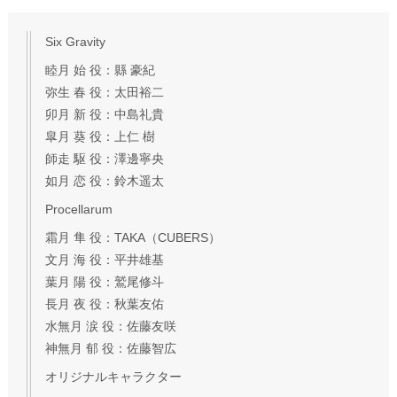
Six Gravity
睦月 始 役：縣 豪紀
弥生 春 役：太田裕二
卯月 新 役：中島礼貴
皐月 葵 役：上仁 樹
師走 駆 役：澤邊寧央
如月 恋 役：鈴木遥太
Procellarum
霜月 隼 役：TAKA（CUBERS）
文月 海 役：平井雄基
葉月 陽 役：鷲尾修斗
長月 夜 役：秋葉友佑
水無月 涙 役：佐藤友咲
神無月 郁 役：佐藤智広
オリジナルキャラクター