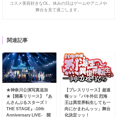
コスメ美容好きなOL。休みの日はゲームやアニメや
舞台を見て過ごします。
関連記事
★神奈川公演写真追加
【プレスリリース】超速
★【開幕リリース】『あ
報ッッ「バキ外伝 烈海
んさんぶるスターズ！
王は異世界転生しても一
THE STAGE』-10th
向にかまわんッッ」舞台
Anniversary LIVE- 開
化決定ッッ！