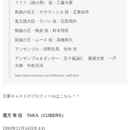
？？？（謎の男） 役：工藤大夢
鳥族の女王・カラヴィンカ 役：五東由衣
兎王国大臣・ラパン 役：石田周作
狼族の王・狼炎 役：鈴木翔音
鼠族の王・ムース 役：高橋和久
アンサンブル：卯野壮馬 矢作 洋
アンサンブル＆ダンサー：五十嵐誠仁 廣瀬大智 一戸
大輝 中村天河
https://www.tsukista.com/14th/cast_staff.html
主要キャストのプロフィールはこちら＾＾
霜月 隼 役 TAKA（CUBERS）
1993年11月14日生まれ