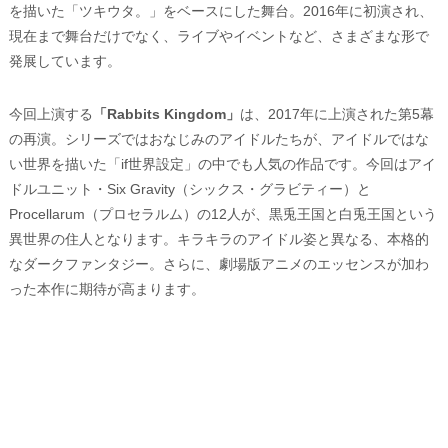
を描いた「ツキウタ。」をベースにした舞台。2016年に初演され、
現在まで舞台だけでなく、ライブやイベントなど、さまざまな形で
発展しています。
今回上演する
「Rabbits Kingdom」
は、2017年に上演された第5幕
の再演。シリーズではおなじみのアイドルたちが、アイドルではな
い世界を描いた「if世界設定」の中でも人気の作品です。今回はアイ
ドルユニット・Six Gravity（シックス・グラビティー）と
Procellarum（プロセラルム）の12人が、黒兎王国と白兎王国という
異世界の住人となります。キラキラのアイドル姿と異なる、本格的
なダークファンタジー。さらに、劇場版アニメのエッセンスが加わ
った本作に期待が高まります。