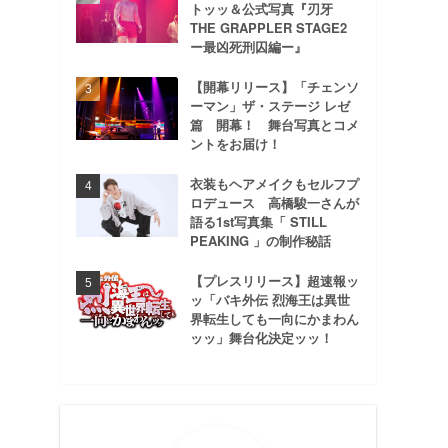
トッッ＆公式写真『刃牙
THE GRAPPLER STAGE2
ー最凶死刑囚編ー』
【開幕リリース】「チェンソ
ーマン」ザ・ステージ レゼ
篇 開幕！ 舞台写真とコメ
ントをお届け！
衣装もヘアメイクもセルフプ
ロデュース 高橋駿一さんが
語る1st写真集「 STILL
PEAKING 」の制作秘話
【プレスリリース】超速報ッ
ッ「バキ外伝 烈海王は異世
界転生しても一向にかまわん
ッッ」舞台化決定ッッ！