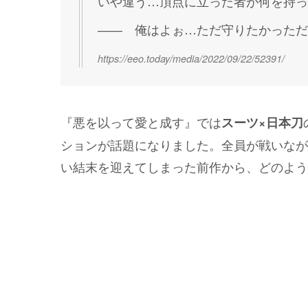
いや違う…頂点に立った者が何を持っ
―― 俺はよぉ…ただ守りたかっただ
https://eeo.today/media/2022/09/22/52391/
『悪を以って愛と成す』では
スーツ×日本刀
ションが話題になりました。全員が戦いなが
い結末を迎えてしまった前作から、どのよう