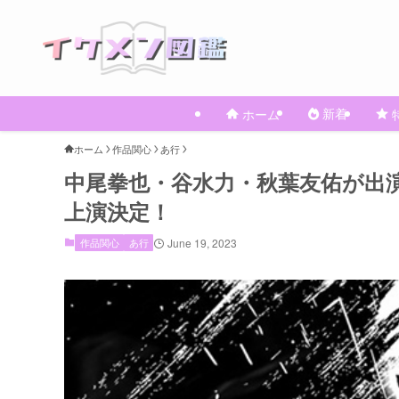
新着
ホーム
ホーム
作品関心
あ行
中尾拳也・谷水力・秋葉友佑が出演
上演決定！
作品関心
あ行
June 19, 2023