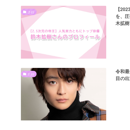
【20
さ行
を、圧
木拡樹
令和最
た行
目の出