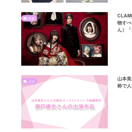
CLA
特集
物すべ
ん）「
山本美
さ行
称で人