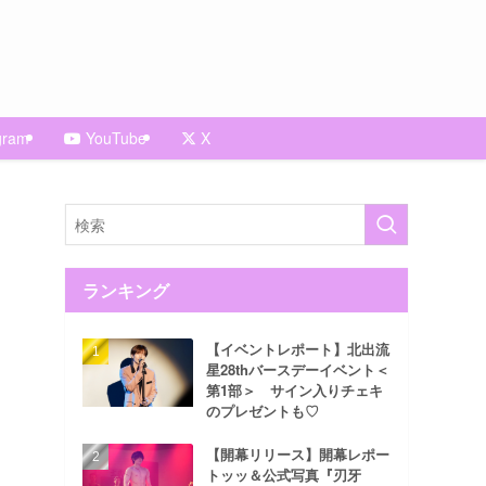
gram
YouTube
X
ランキング
【イベントレポート】北出流
星28thバースデーイベント＜
第1部＞ サイン入りチェキ
のプレゼントも♡
【開幕リリース】開幕レポー
トッッ＆公式写真『刃牙