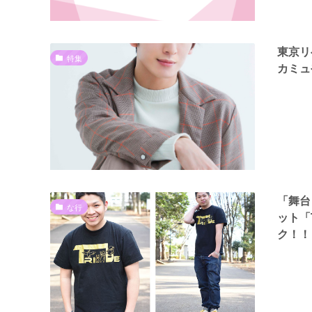
東京リ
特集
カミュ
「舞台
な行
ット「
ク！！