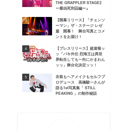
THE GRAPPLER STAGE2
ー最凶死刑囚編ー』
【開幕リリース】「チェンソ
ーマン」ザ・ステージ レゼ
篇 開幕！ 舞台写真とコメ
ントをお届け！
【プレスリリース】超速報ッ
ッ「バキ外伝 烈海王は異世
界転生しても一向にかまわん
ッッ」舞台化決定ッッ！
衣装もヘアメイクもセルフプ
ロデュース 高橋駿一さんが
語る1st写真集「 STILL
PEAKING 」の制作秘話