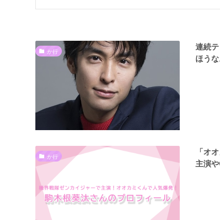
連続テ
か行
ほうな
「オオ
か行
主演や