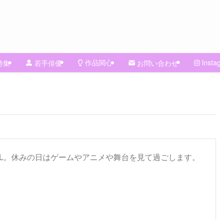
作品関心
Insta
特集
若手俳優
お問い合わせ
L。休みの日はゲームやアニメや舞台を見て過ごします。