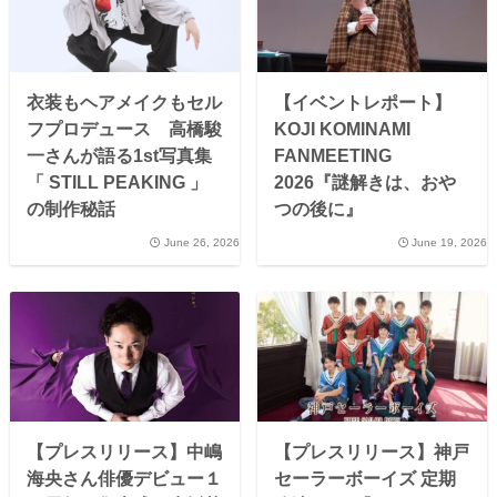
衣装もヘアメイクもセル
【イベントレポート】
フプロデュース 高橋駿
KOJI KOMINAMI
一さんが語る1st写真集
FANMEETING
「 STILL PEAKING 」
2026『謎解きは、おや
の制作秘話
つの後に』
June 26, 2026
June 19, 2026
【プレスリリース】中嶋
【プレスリリース】神戸
海央さん俳優デビュー１
セーラーボーイズ 定期