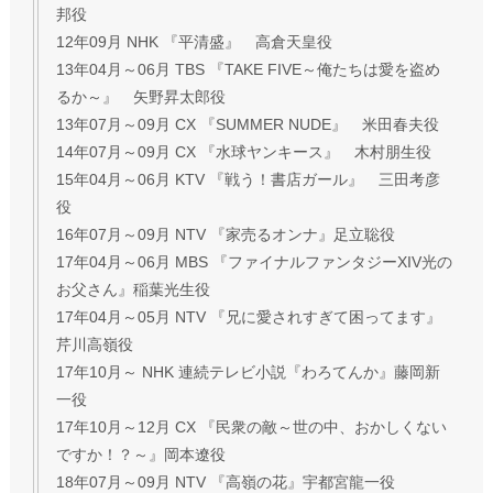
邦役
12年09月 NHK 『平清盛』 高倉天皇役
13年04月～06月 TBS 『TAKE FIVE～俺たちは愛を盗め
るか～』 矢野昇太郎役
13年07月～09月 CX 『SUMMER NUDE』 米田春夫役
14年07月～09月 CX 『水球ヤンキース』 木村朋生役
15年04月～06月 KTV 『戦う！書店ガール』 三田考彦
役
16年07月～09月 NTV 『家売るオンナ』足立聡役
17年04月～06月 MBS 『ファイナルファンタジーXIV光の
お父さん』稲葉光生役
17年04月～05月 NTV 『兄に愛されすぎて困ってます』
芹川高嶺役
17年10月～ NHK 連続テレビ小説『わろてんか』藤岡新
一役
17年10月～12月 CX 『民衆の敵～世の中、おかしくない
ですか！？～』岡本遼役
18年07月～09月 NTV 『高嶺の花』宇都宮龍一役