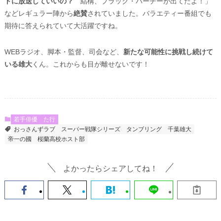
トに放送していいの？
結構、ブラック・バーチーが出てたよ！」
などレギュラー陣から
絶賛
されていました。バラエティー番組でも
期待に答えられていて大活躍ですね。
WEBラジオ、脚本・監督、司会など、
新たな可能性に挑戦し続けて
いる雄大
くん。これからも目が離せないです！
若手俳優
た行
おっさんずラブ
スーパー戦隊シリーズ
タンブリング
千葉雄大
帝一の國
桜蘭高校ホスト部
よかったらシェアしてね！