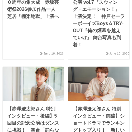
０周年の集大成 赤坂芸
公演 vol.7『スウィン
術祭2026参加作品一人
グ・エモーション！』
芝居「極楽地獄」上演へ
上演決定！ 神戸セーラ
ーボーイズBoys☆TRY-
OUT『俺の煙幕を越え
ていけ』 舞台写真も到
着！
June 16, 2026
June 15, 2026
【赤澤遼太郎さん 特別
【赤澤遼太郎さん 特別
インタビュー・後編】5
インタビュー・前編】シ
回目の記念公演はダンス
ョートドラマでランキン
に挑戦！ 舞台「踊らな
グトップ入り！ 新しい