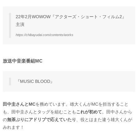
22年2月WOWOW『アクターズ・ショート・フィルム2』
主演
https://chibayudai.com/contents/works
放送中音楽番組MC
『MUSIC BLOOD』
田中圭さんとMC
を務めています。雄大くんがMCを担当すること
も、田中圭さんとタッグを組むことも
これが初めて
。田中さんから
の
無茶ぶりにアドリブで応えていたり
、役とはまた違う雄大くんが
みれます！