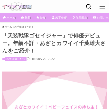
ホーム
新着
特集
若手俳優
作品関心
お問い合
ホーム
若手俳優
た行
「天装戦隊ゴセイジャー」で俳優デビュ
ー。年齢不詳・あざとカワイイ千葉雄大さ
んをご紹介！
February 22, 2022
若手俳優
た行