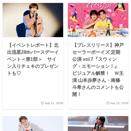
【イベントレポート】北
【プレスリリース】神戸
出流星28thバースデーイ
セーラーボーイズ 定期
ベント＜第1部＞ サイ
公演 vol.7『スウィン
ン入りチェキのプレゼン
グ・エモーション！』
トも♡
ビジュアル解禁！ Ｗ主
演 山本歩夢さん・南條
斗希さんのコメントも公
開！
July 21, 2026
July 15, 2026