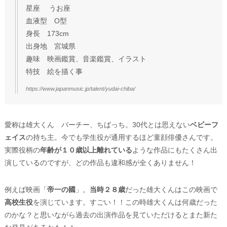
星座 うお座
血液型 O型
身長 173cm
出身地 宮城県
趣味 映画鑑賞、音楽鑑賞、イラスト
特技 絵を描く事
https://www.japanmusic.jp/talent/yudai-chiba/
愛称は雄大くん バーチー、ちばっち。30代とは思えない
ベビーフ
ェイス
の持ち主。今でも学生役が通用するほど童顔俳優さんです。
実際役柄の
年齢が１０歳以上離れている
ような作品にもたくさん出
演しているのですが、どの作品も違和感が全くありません！
例えば映画「
帝一の國
」。
当時２８歳
だった雄大くんはこの映画で
高校生役
を演じています。すごい！！この時雄大くんは何歳だった
のかな？と思いながら過去の出演作品を見ていただけるとまた新た