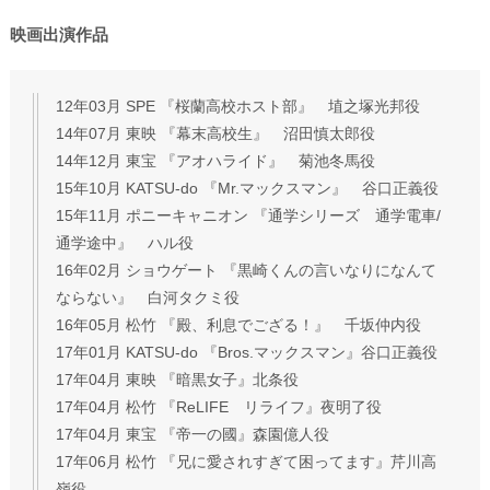
映画出演作品
12年03月 SPE 『桜蘭高校ホスト部』 埴之塚光邦役
14年07月 東映 『幕末高校生』 沼田慎太郎役
14年12月 東宝 『アオハライド』 菊池冬馬役
15年10月 KATSU-do 『Mr.マックスマン』 谷口正義役
15年11月 ポニーキャニオン 『通学シリーズ 通学電車/
通学途中』 ハル役
16年02月 ショウゲート 『黒崎くんの言いなりになんて
ならない』 白河タクミ役
16年05月 松竹 『殿、利息でござる！』 千坂仲内役
17年01月 KATSU-do 『Bros.マックスマン』谷口正義役
17年04月 東映 『暗黒女子』北条役
17年04月 松竹 『ReLIFE リライフ』夜明了役
17年04月 東宝 『帝一の國』森園億人役
17年06月 松竹 『兄に愛されすぎて困ってます』芹川高
嶺役