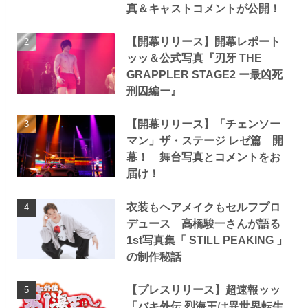
真＆キャストコメントが公開！
【開幕リリース】開幕レポート
ッッ＆公式写真『刃牙 THE
GRAPPLER STAGE2 ー最凶死
刑囚編ー』
【開幕リリース】「チェンソー
マン」ザ・ステージ レゼ篇 開
幕！ 舞台写真とコメントをお
届け！
衣装もヘアメイクもセルフプロ
デュース 高橋駿一さんが語る
1st写真集「 STILL PEAKING 」
の制作秘話
【プレスリリース】超速報ッッ
「バキ外伝 烈海王は異世界転生