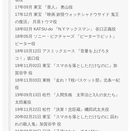
17年09月 東宝 『亜人』 奥山役
17年12月 東宝 『映画 妖怪ウォッチシャドウサイド 鬼王
の復活』 月浪トウマ役
18年02月 KATSU-do 『N.Y.マックスマン』 谷口正義役
18年05月 ソニー・ピクチャーズ 『ピーターラビット』
ピーター役
18年10月12日 アスミックエース 『音量を上げろタ
コ！』坂口役
18年11月02日 東宝 『スマホを落としただけなのに』加
賀谷学 役
18年11月03日 東映 『走れ！T校バスケット部』北条一紀
役
19年09月13日 松竹 『人間失格 太宰治と3人の女たち』
太田薫役
19年11月22日 松竹 『決算！忠臣蔵』磯田武太夫役
20年02月21日 東宝 『スマホを落としただけなのに 囚わ
れの殺人鬼』加賀谷学 役