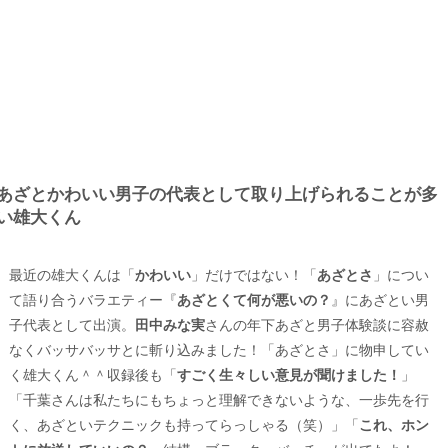
あざとかわいい男子の代表として取り上げられることが多
い雄大くん
最近の雄大くんは「
かわいい
」だけではない！「
あざとさ
」につい
て語り合うバラエティー『
あざとくて何が悪いの？
』にあざとい男
子代表として出演。
田中みな実
さんの年下あざと男子体験談に容赦
なくバッサバッサとに斬り込みました！「あざとさ」に物申してい
く雄大くん＾＾収録後も「
すごく生々しい意見が聞けました！
」
「千葉さんは私たちにもちょっと理解できないような、一歩先を行
く、あざといテクニックも持ってらっしゃる（笑）」「
これ、ホン