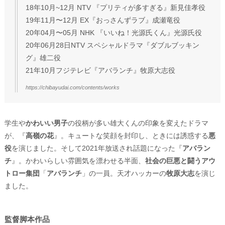
18年10月~12月 NTV 『プリティが多すぎる』新見佳孝役
19年11月〜12月 EX『おっさんずラブ』成瀬竜役
20年04月〜05月 NHK 『いいね！光源氏くん』光源氏役
20年06月28日NTV スペシャルドラマ『ダブルブッキン
グ』雄二役
21年10月フジテレビ『アバランチ』牧原大志役
https://chibayudai.com/contents/works
学生や
かわいい男子
の役柄が多い雄大くんの印象を変えたドラマ
が、『
高嶺の花
』。キュートな笑顔を封印し、ときには誘惑する
悪
役
を演じました。そして2021年放送され話題になった『
アバラン
チ
』。かわいらしい雰囲気を漂わせる半面、
社会の巨悪と闘うアウ
トロー集団
「
アバランチ
」の一員。天才ハッカーの
牧原大志
を演じ
ました。
監督脚本作品