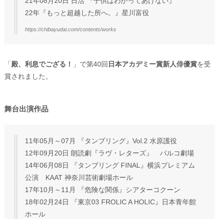
21年08月20日 日活 『子供はわかってあげない』
22年『もっと超越した所へ。』星川富役
https://chibayudai.com/contents/works
「
殿、利息でござる！
」で第40回
日本アカデミー賞新人俳優賞
を受
賞されました。
舞台出演作品
11年05月～07月 『タンブリング』Vol.2 水原護役
12年09月20日 朗読劇『ラヴ・レターズ』 パルコ劇場
14年06月08日 『タンブリング FINAL』横浜プレミアム
公演 KAAT 神奈川芸術劇場ホール
17年10月～11月 『危険な関係』シアターコクーン
18年02月24日 『東京03 FROLIC A HOLIC』日本青年館
ホール