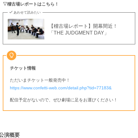
▽稽古場レポートはこちら！
あわせて読みたい
【稽古場レポート】開幕間近！
「THE JUDGMENT DAY」
チケット情報
ただいまチケット一般発売中！
https://www.confetti-web.com/detail.php?tid=77183&
配信予定がないので、ぜひ劇場に足をお運びください！
公演概要