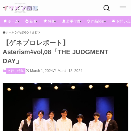
ホーム
新着
特集
若手俳優
作品関心
お問い合
ホーム
作品関心
さ行
【ゲネプロレポート】
Asterism⁂vol,08「THE JUDGMENT
DAY」
March 1, 2024
March 18, 2024
さ行
特集