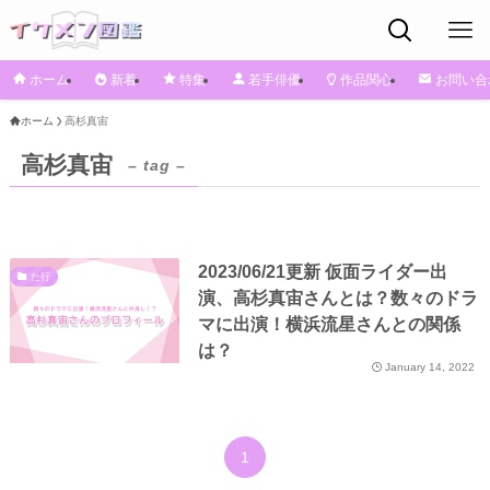
ホーム
新着
特集
若手俳優
作品関心
お問い合
ホーム
高杉真宙
高杉真宙
– tag –
2023/06/21更新 仮面ライダー出
た行
演、高杉真宙さんとは？数々のドラ
マに出演！横浜流星さんとの関係
は？
January 14, 2022
1