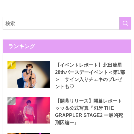
ランキング
【イベントレポート】北出流星
28thバースデーイベント＜第1部
＞ サイン入りチェキのプレゼ
ントも♡
【開幕リリース】開幕レポート
ッッ＆公式写真『刃牙 THE
GRAPPLER STAGE2 ー最凶死
刑囚編ー』