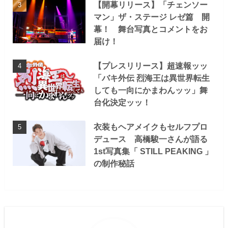
【開幕リリース】「チェンソー
マン」ザ・ステージ レゼ篇 開
幕！ 舞台写真とコメントをお
届け！
【プレスリリース】超速報ッッ
「バキ外伝 烈海王は異世界転生
しても一向にかまわんッッ」舞
台化決定ッッ！
衣装もヘアメイクもセルフプロ
デュース 高橋駿一さんが語る
1st写真集「 STILL PEAKING 」
の制作秘話