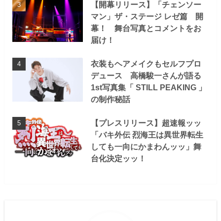
【開幕リリース】「チェンソー
マン」ザ・ステージ レゼ篇 開
幕！ 舞台写真とコメントをお
届け！
衣装もヘアメイクもセルフプロ
デュース 高橋駿一さんが語る
1st写真集「 STILL PEAKING 」
の制作秘話
【プレスリリース】超速報ッッ
「バキ外伝 烈海王は異世界転生
しても一向にかまわんッッ」舞
台化決定ッッ！