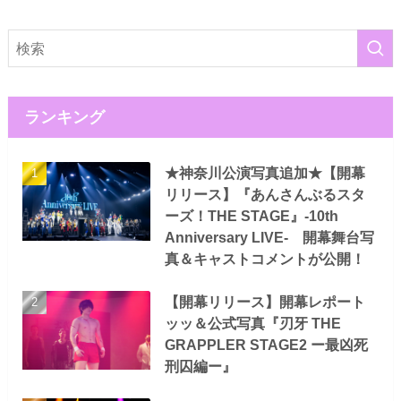
ランキング
★神奈川公演写真追加★【開幕
リリース】『あんさんぶるスタ
ーズ！THE STAGE』-10th
Anniversary LIVE- 開幕舞台写
真＆キャストコメントが公開！
【開幕リリース】開幕レポート
ッッ＆公式写真『刃牙 THE
GRAPPLER STAGE2 ー最凶死
刑囚編ー』