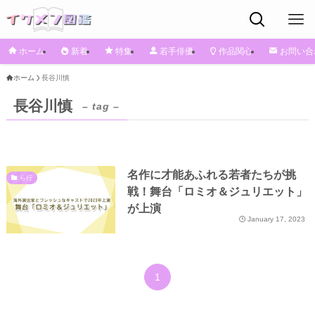
ホーム
新着
特集
若手俳優
作品関心
お問い合
ホーム
長谷川慎
長谷川慎
– tag –
名作に才能あふれる若者たちが挑
ら行
戦！舞台「ロミオ＆ジュリエット」
が上演
January 17, 2023
1