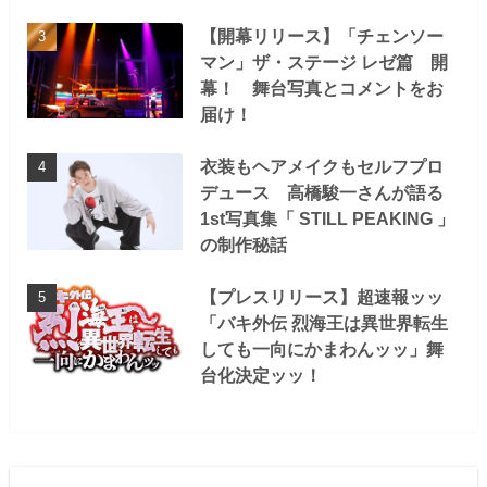
【開幕リリース】「チェンソー
マン」ザ・ステージ レゼ篇 開
幕！ 舞台写真とコメントをお
届け！
衣装もヘアメイクもセルフプロ
デュース 高橋駿一さんが語る
1st写真集「 STILL PEAKING 」
の制作秘話
【プレスリリース】超速報ッッ
「バキ外伝 烈海王は異世界転生
しても一向にかまわんッッ」舞
台化決定ッッ！