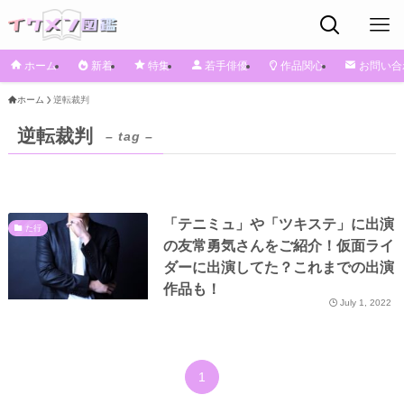
ホーム
新着
特集
若手俳優
作品関心
お問い合
ホーム
逆転裁判
逆転裁判
– tag –
「テニミュ」や「ツキステ」に出演
た行
の友常勇気さんをご紹介！仮面ライ
ダーに出演してた？これまでの出演
作品も！
July 1, 2022
1