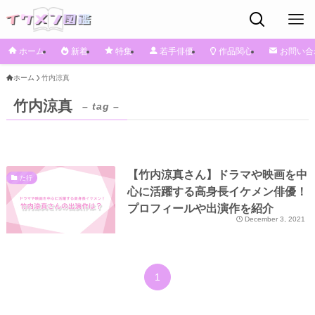
ホーム
新着
特集
若手俳優
作品関心
お問い合
ホーム
竹内涼真
竹内涼真
– tag –
【竹内涼真さん】ドラマや映画を中
た行
心に活躍する高身長イケメン俳優！
プロフィールや出演作を紹介
December 3, 2021
1