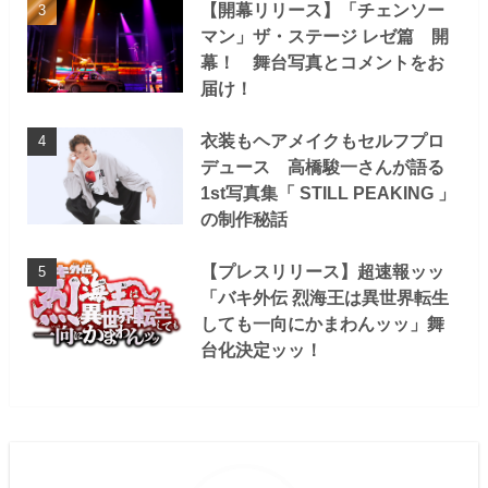
【開幕リリース】「チェンソー
マン」ザ・ステージ レゼ篇 開
幕！ 舞台写真とコメントをお
届け！
衣装もヘアメイクもセルフプロ
デュース 高橋駿一さんが語る
1st写真集「 STILL PEAKING 」
の制作秘話
【プレスリリース】超速報ッッ
「バキ外伝 烈海王は異世界転生
しても一向にかまわんッッ」舞
台化決定ッッ！