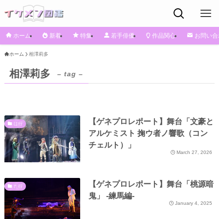
ホーム
新着
特集
若手俳優
作品関心
お問い合
ホーム
相澤莉多
相澤莉多
– tag –
【ゲネプロレポート】舞台「文豪と
は行
アルケミスト 掬ウ者ノ響歌（コン
チェルト）」
March 27, 2026
【ゲネプロレポート】舞台「桃源暗
た行
鬼」 -練馬編-
January 4, 2025