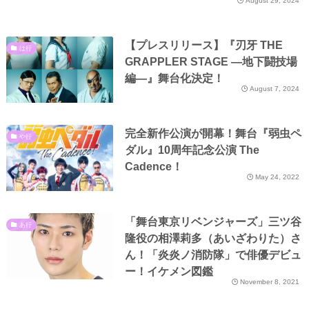
August 29, 2024
【プレスリリース】『刃牙 THE
は行
GRAPPLER STAGE ―地下闘技場
編―』舞台化決定！
August 7, 2024
完全新作公演が開幕！舞台『弱虫ペ
や行
ダル』10周年記念公演 The
Cadence！
May 24, 2022
「舞台東京リベンジャーズ」三ツ谷
あ行
隆役の相澤莉多（あいざわりた）さ
ん！「炎炎ノ消防隊」で俳優デビュ
ー！イケメン図鑑
November 8, 2021