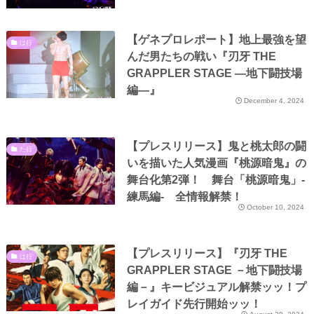
【ゲネプロレポート】地上最強を望
は行
んだ男たちの戦い『刃牙 THE
GRAPPLER STAGE ―地下闘技場
編―』
December 4, 2024
【プレスリリース】鬼と桃太郎の闘
た行
いを描いた人気漫画『桃源暗鬼』の
舞台化第2弾！ 舞台「桃源暗鬼」-
練馬編- 全情報解禁！
October 10, 2024
【プレスリリース】『刃牙 THE
は行
GRAPPLER STAGE －地下闘技場
編－』キービジュアル解禁ッッ！プ
レイガイド先行開始ッッ！