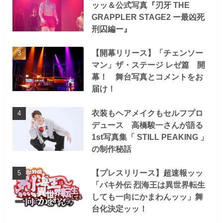
ッッ＆公式写真『刃牙 THE
GRAPPLER STAGE2 ー最凶死
刑囚編ー』
【開幕リリース】「チェンソー
マン」ザ・ステージ レゼ篇 開
幕！ 舞台写真とコメントをお
届け！
衣装もヘアメイクもセルフプロ
デュース 高橋駿一さんが語る
1st写真集「 STILL PEAKING 」
の制作秘話
【プレスリリース】超速報ッッ
「バキ外伝 烈海王は異世界転生
しても一向にかまわんッッ」舞
台化決定ッッ！