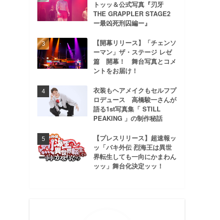
トッッ＆公式写真『刃牙
THE GRAPPLER STAGE2
ー最凶死刑囚編ー』
【開幕リリース】「チェンソ
ーマン」ザ・ステージ レゼ
篇 開幕！ 舞台写真とコメ
ントをお届け！
衣装もヘアメイクもセルフプ
ロデュース 高橋駿一さんが
語る1st写真集「 STILL
PEAKING 」の制作秘話
【プレスリリース】超速報ッ
ッ「バキ外伝 烈海王は異世
界転生しても一向にかまわん
ッッ」舞台化決定ッッ！