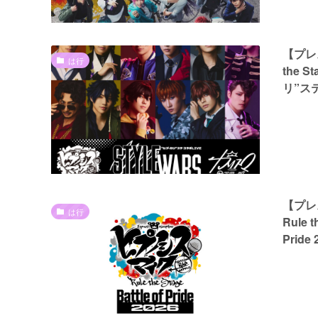
【プレス
は行
the
リ”ステ
【プレス
は行
Rule
Prid