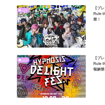
【プレス
は行
Rule 
禁！
【プレス
は行
Rule 
報解禁