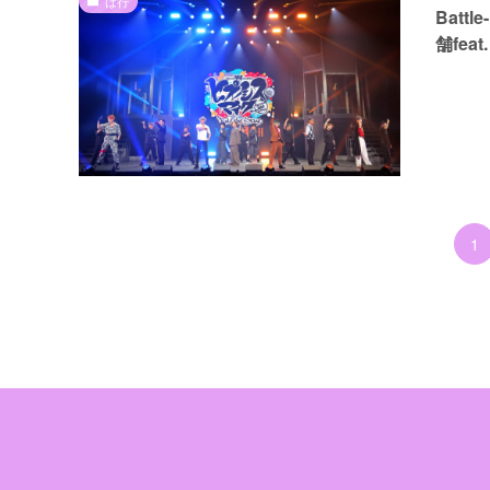
は行
Batt
舗fe
1