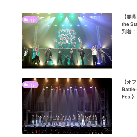
【開幕リ
は行
the 
到着！
【オフ
は行
Battl
Fes.