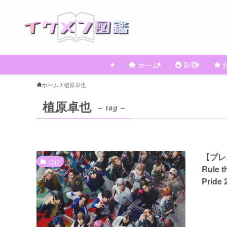
新着
ホーム
ホーム
植原卓也
植原卓也
– tag –
【プレス
は行
Rule
Prid