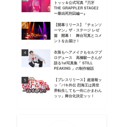
トッッ＆公式写真『刃牙
THE GRAPPLER STAGE2
ー最凶死刑囚編ー』
【開幕リリース】「チェンソ
ーマン」ザ・ステージ レゼ
篇 開幕！ 舞台写真とコメ
ントをお届け！
衣装もヘアメイクもセルフプ
ロデュース 高橋駿一さんが
語る1st写真集「 STILL
PEAKING 」の制作秘話
【プレスリリース】超速報ッ
ッ「バキ外伝 烈海王は異世
界転生しても一向にかまわん
ッッ」舞台化決定ッッ！