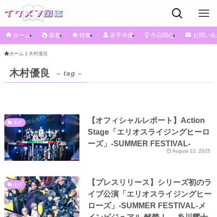
ホーム
新着
特集
若手俳優
作品関心
お問い合
ホーム
木村優良
木村優良
– tag –
【オフィシャルレポート】Action
あ行
Stage「エリオスライジングヒーロ
ーズ」-SUMMER FESTIVAL-
August 12, 2025
【プレスリリース】シリーズ初のラ
あ行
イブ公演「エリオスライジングヒー
ローズ」-SUMMER FESTIVAL-メ