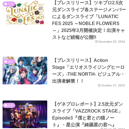
【プレスリリース】ツキプロ2.5次
ら行
元ダンスライブ各ステージメンバー
によるダンスライブ「LUNATIC
FES 2025 ～NOBLE FLOWERS
～」2025年3月開催決定！出演キャ
ストなど続報が公開‼
December 25, 2024
【プレスリリース】Action
あ行
Stage「エリオスライジングヒーロ
ーズ」-THE NORTH- ビジュアル・
出演者解禁！！
October 27, 2024
【ゲネプロレポート】2.5次元ダン
は行
スライブ「VAZZROCK STAGE」
Episode3『僕と君との猫ノー
ト』・星公演『綺羅星の君へ』