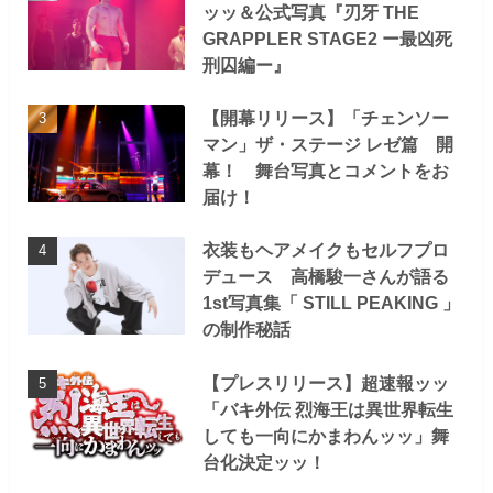
ッッ＆公式写真『刃牙 THE
GRAPPLER STAGE2 ー最凶死
刑囚編ー』
【開幕リリース】「チェンソー
マン」ザ・ステージ レゼ篇 開
幕！ 舞台写真とコメントをお
届け！
衣装もヘアメイクもセルフプロ
デュース 高橋駿一さんが語る
1st写真集「 STILL PEAKING 」
の制作秘話
【プレスリリース】超速報ッッ
「バキ外伝 烈海王は異世界転生
しても一向にかまわんッッ」舞
台化決定ッッ！