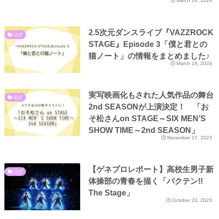
March 28, 2024
2.5次元ダンスライブ『VAZZROCK
は行
STAGE』Episode 3「僕と君との
猫ノート」の情報をまとめました♪
March 19, 2024
実写映画化もされた人気作品の舞台
あ行
2nd SEASONが上演決定！ 「お
そ松さんon STAGE～SIX MEN’S
SHOW TIME～2nd SEASON」
November 17, 2023
【ゲネプロレポート】高校生男⼦新
は行
体操部の⻘春を描く「バクテン!!
The Stage」
October 23, 2023