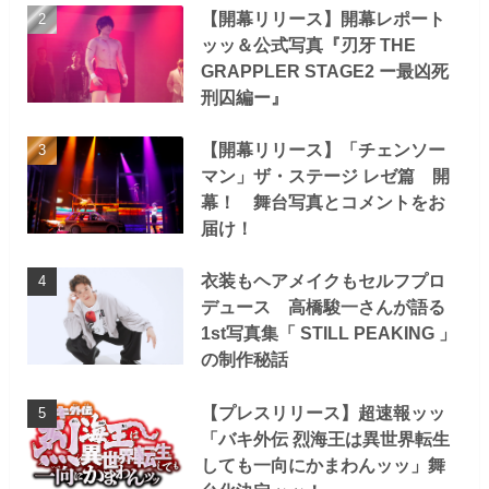
【開幕リリース】開幕レポート
ッッ＆公式写真『刃牙 THE
GRAPPLER STAGE2 ー最凶死
刑囚編ー』
【開幕リリース】「チェンソー
マン」ザ・ステージ レゼ篇 開
幕！ 舞台写真とコメントをお
届け！
衣装もヘアメイクもセルフプロ
デュース 高橋駿一さんが語る
1st写真集「 STILL PEAKING 」
の制作秘話
【プレスリリース】超速報ッッ
「バキ外伝 烈海王は異世界転生
しても一向にかまわんッッ」舞