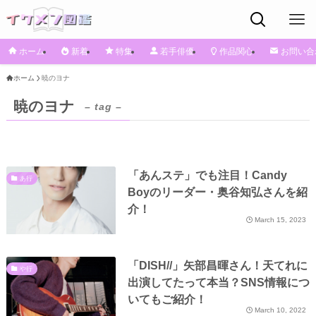
ホーム
新着
特集
若手俳優
作品関心
お問い合
ホーム
暁のヨナ
暁のヨナ
– tag –
「あんステ」でも注目！Candy
あ行
Boyのリーダー・奥谷知弘さんを紹
介！
March 15, 2023
「DISH//」矢部昌暉さん！天てれに
や行
出演してたって本当？SNS情報につ
いてもご紹介！
March 10, 2022