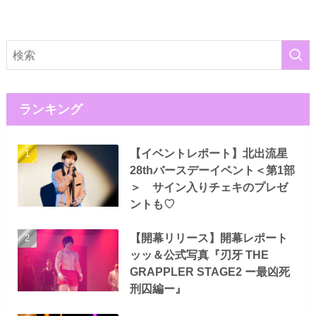
ランキング
【イベントレポート】北出流星
28thバースデーイベント＜第1部
＞ サイン入りチェキのプレゼ
ントも♡
【開幕リリース】開幕レポート
ッッ＆公式写真『刃牙 THE
GRAPPLER STAGE2 ー最凶死
刑囚編ー』