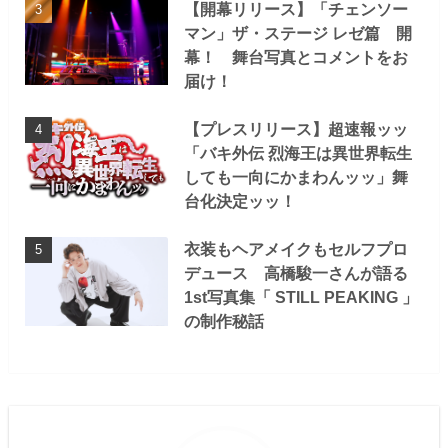
【開幕リリース】「チェンソー
マン」ザ・ステージ レゼ篇 開
幕！ 舞台写真とコメントをお
届け！
【プレスリリース】超速報ッッ
「バキ外伝 烈海王は異世界転生
しても一向にかまわんッッ」舞
台化決定ッッ！
衣装もヘアメイクもセルフプロ
デュース 高橋駿一さんが語る
1st写真集「 STILL PEAKING 」
の制作秘話