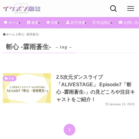
ホーム
新着
特集
若手俳優
作品関心
お問い合
ホーム
斬心 -霖雨蒼生-
斬心 -霖雨蒼生-
– tag –
2.5次元ダンスライブ
特集
「ALIVESTAGE」 Episode7「斬
心 -霖雨蒼生-」の見どころや注目キ
ャストをご紹介！
January 13, 2023
1