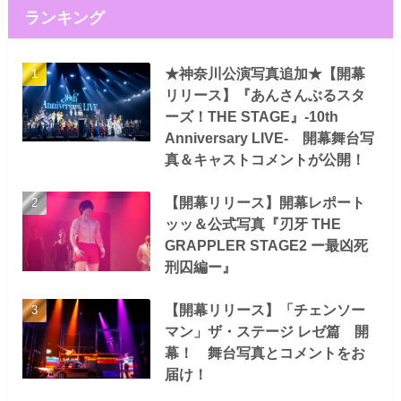
ランキング
★神奈川公演写真追加★【開幕
リリース】『あんさんぶるスタ
ーズ！THE STAGE』-10th
Anniversary LIVE- 開幕舞台写
真＆キャストコメントが公開！
【開幕リリース】開幕レポート
ッッ＆公式写真『刃牙 THE
GRAPPLER STAGE2 ー最凶死
刑囚編ー』
【開幕リリース】「チェンソー
マン」ザ・ステージ レゼ篇 開
幕！ 舞台写真とコメントをお
届け！