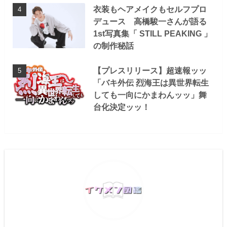
衣装もヘアメイクもセルフプロ
デュース 高橋駿一さんが語る
1st写真集「 STILL PEAKING 」
の制作秘話
【プレスリリース】超速報ッッ
「バキ外伝 烈海王は異世界転生
しても一向にかまわんッッ」舞
台化決定ッッ！