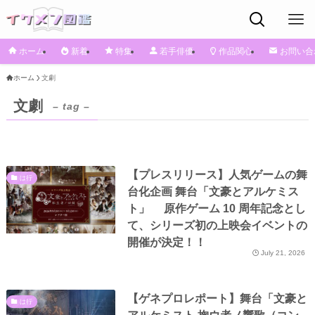
ホーム
新着
特集
若手俳優
作品関心
お問い合
ホーム
文劇
文劇
– tag –
【プレスリリース】人気ゲームの舞
は行
台化企画 舞台「文豪とアルケミス
ト」 原作ゲーム 10 周年記念とし
て、シリーズ初の上映会イベントの
開催が決定！！
July 21, 2026
【ゲネプロレポート】舞台「文豪と
は行