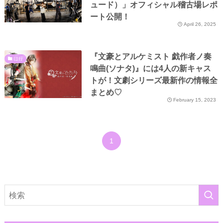
ュード）」オフィシャル稽古場レポ
ート公開！
April 26, 2025
『文豪とアルケミスト 戯作者ノ奏
は行
鳴曲(ソナタ)』には4人の新キャス
トが！文劇シリーズ最新作の情報全
まとめ♡
February 15, 2023
1