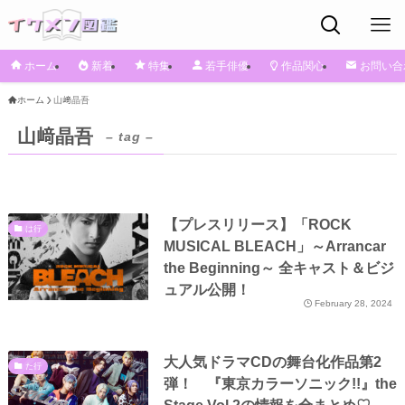
ホーム
新着
特集
若手俳優
作品関心
お問い合
ホーム
山﨑晶吾
山﨑晶吾
– tag –
【プレスリリース】「ROCK
は行
MUSICAL BLEACH」～Arrancar
the Beginning～ 全キャスト＆ビジ
ュアル公開！
February 28, 2024
大人気ドラマCDの舞台化作品第2
た行
弾！ 『東京カラーソニック!!』the