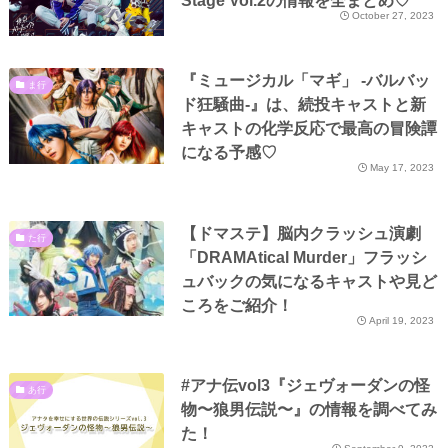
Stage Vol.2の情報を全まとめ♡
October 27, 2023
『ミュージカル「マギ」 ‐バルバッ
ま行
ド狂騒曲-』は、続投キャストと新
キャストの化学反応で最高の冒険譚
になる予感♡
May 17, 2023
【ドマステ】脳内クラッシュ演劇
た行
「DRAMAtical Murder」フラッシ
ュバックの気になるキャストや見ど
ころをご紹介！
April 19, 2023
#アナ伝vol3『ジェヴォーダンの怪
あ行
物〜狼男伝説〜』の情報を調べてみ
た！