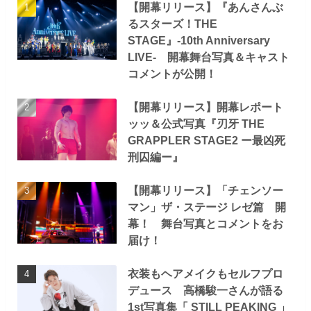
【開幕リリース】『あんさんぶ
るスターズ！THE
STAGE』-10th Anniversary
LIVE- 開幕舞台写真＆キャスト
コメントが公開！
【開幕リリース】開幕レポート
ッッ＆公式写真『刃牙 THE
GRAPPLER STAGE2 ー最凶死
刑囚編ー』
【開幕リリース】「チェンソー
マン」ザ・ステージ レゼ篇 開
幕！ 舞台写真とコメントをお
届け！
衣装もヘアメイクもセルフプロ
デュース 高橋駿一さんが語る
1st写真集「 STILL PEAKING 」