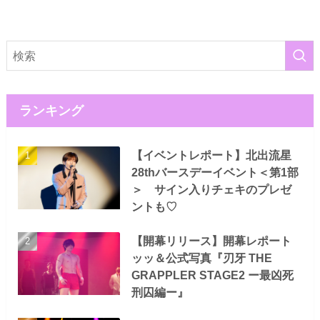
ランキング
【イベントレポート】北出流星
28thバースデーイベント＜第1部
＞ サイン入りチェキのプレゼ
ントも♡
【開幕リリース】開幕レポート
ッッ＆公式写真『刃牙 THE
GRAPPLER STAGE2 ー最凶死
刑囚編ー』