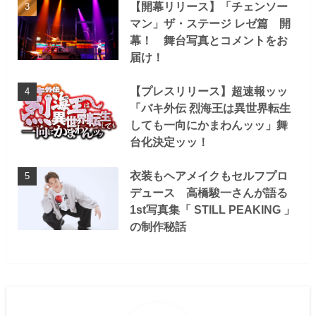
【開幕リリース】「チェンソー
マン」ザ・ステージ レゼ篇 開
幕！ 舞台写真とコメントをお
届け！
【プレスリリース】超速報ッッ
「バキ外伝 烈海王は異世界転生
しても一向にかまわんッッ」舞
台化決定ッッ！
衣装もヘアメイクもセルフプロ
デュース 高橋駿一さんが語る
1st写真集「 STILL PEAKING 」
の制作秘話