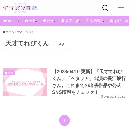
ホーム
新着
特集
若手俳優
作品関心
お問い合
ホーム
天才てれびくん
天才てれびくん
– tag –
【2023/04/10 更新】「天才てれび
な行
くん」「ヘタリア」出演の長江崚行
さん。これまでの出演作品や公式
SNS情報をチェック！
August 8, 2022
1