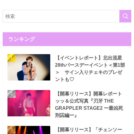
ランキング
【イベントレポート】北出流星
28thバースデーイベント＜第1部
＞ サイン入りチェキのプレゼ
ントも♡
【開幕リリース】開幕レポート
ッッ＆公式写真『刃牙 THE
GRAPPLER STAGE2 ー最凶死
刑囚編ー』
【開幕リリース】「チェンソー