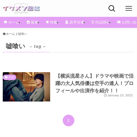
ホーム
新着
特集
若手俳優
作品関心
お問い合
ホーム
嘘喰い
嘘喰い
– tag –
【横浜流星さん】ドラマや映画で活
や行
躍の大人気俳優は空手の達人！プロ
フィールや出演作を紹介！！
January 13, 2022
1