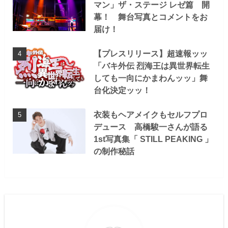
マン」ザ・ステージ レゼ篇 開
幕！ 舞台写真とコメントをお
届け！
【プレスリリース】超速報ッッ
「バキ外伝 烈海王は異世界転生
しても一向にかまわんッッ」舞
台化決定ッッ！
衣装もヘアメイクもセルフプロ
デュース 高橋駿一さんが語る
1st写真集「 STILL PEAKING 」
の制作秘話