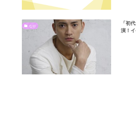
「初代
な行
演！イ