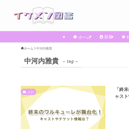
新着
ホーム
ホーム
中河内雅貴
中河内雅貴
– tag –
「終末
さ行
ャスト