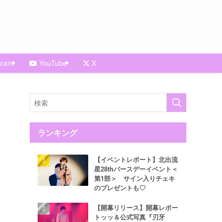
gram
YouTube
X
ランキング
【イベントレポート】北出流
星28thバースデーイベント＜
第1部＞ サイン入りチェキ
のプレゼントも♡
【開幕リリース】開幕レポー
トッッ＆公式写真『刃牙