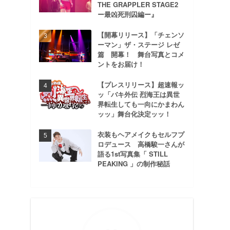
THE GRAPPLER STAGE2
ー最凶死刑囚編ー』
【開幕リリース】「チェンソ
ーマン」ザ・ステージ レゼ
篇 開幕！ 舞台写真とコメ
ントをお届け！
【プレスリリース】超速報ッ
ッ「バキ外伝 烈海王は異世
界転生しても一向にかまわん
ッッ」舞台化決定ッッ！
衣装もヘアメイクもセルフプ
ロデュース 高橋駿一さんが
語る1st写真集「 STILL
PEAKING 」の制作秘話