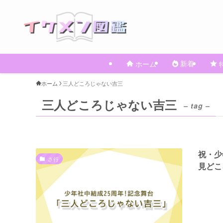
新着
ホーム
ホーム
三人どころじゃない吉三
三人どころじゃない吉三
– tag –
祝・少
さ行
見どこ