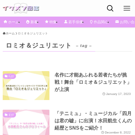
ホーム
新着
特集
若手俳優
作品関心
お問い合
ホーム
ロミオ＆ジュリエット
ロミオ＆ジュリエット
– tag –
名作に才能あふれる若者たちが挑
ら行
戦！舞台「ロミオ＆ジュリエット」
が上演
January 17, 2023
「テニミュ」・ミュージカル「四月
ま行
は君の嘘」に出演！水田航生くんの
経歴とSNSをご紹介！
December 8, 2022