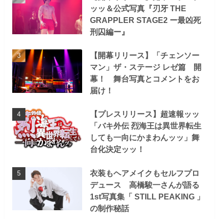
ッッ＆公式写真『刃牙 THE
GRAPPLER STAGE2 ー最凶死
刑囚編ー』
【開幕リリース】「チェンソー
マン」ザ・ステージ レゼ篇 開
幕！ 舞台写真とコメントをお
届け！
【プレスリリース】超速報ッッ
「バキ外伝 烈海王は異世界転生
しても一向にかまわんッッ」舞
台化決定ッッ！
衣装もヘアメイクもセルフプロ
デュース 高橋駿一さんが語る
1st写真集「 STILL PEAKING 」
の制作秘話