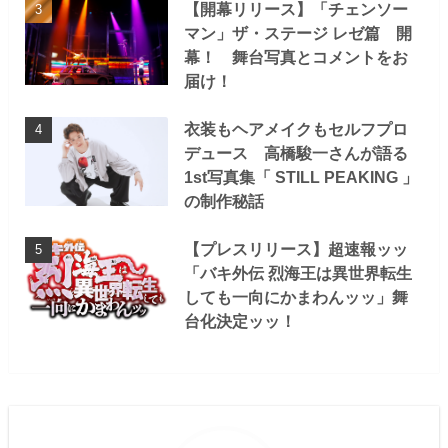
【開幕リリース】「チェンソー
マン」ザ・ステージ レゼ篇 開
幕！ 舞台写真とコメントをお
届け！
衣装もヘアメイクもセルフプロ
デュース 高橋駿一さんが語る
1st写真集「 STILL PEAKING 」
の制作秘話
【プレスリリース】超速報ッッ
「バキ外伝 烈海王は異世界転生
しても一向にかまわんッッ」舞
台化決定ッッ！