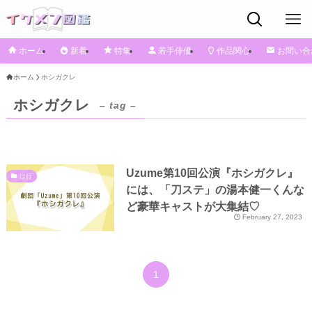
ホーム
新着
特集
若手俳優
作品関心
お問い合
ホーム
ホシガクレ
ホシガクレ
– tag –
Uzume第10回公演『ホシガクレ』
は行
には、「刀ステ」の湯本健一くんな
ど豪華キャストが大集結♡
February 27, 2023
1