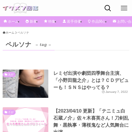
ホーム
新着
特集
若手俳優
作品関心
お問い合
ホーム
ペルソナ
ペルソナ
– tag –
レミゼ出演や劇団四季舞台主演、
あ行
「小野田龍之介」とは？ＣＤデビュ
ーも！ＳＮＳはやってる？
January 7, 2022
【2023/04/10 更新】「テニミュ白
さ行
石蔵ノ介」佐々木喜英さん！刀剣乱
舞・黒執事・薄桜鬼など人気舞台に