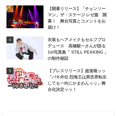
【開幕リリース】「チェンソー
マン」ザ・ステージ レゼ篇 開
幕！ 舞台写真とコメントをお
届け！
衣装もヘアメイクもセルフプロ
デュース 高橋駿一さんが語る
1st写真集「 STILL PEAKING 」
の制作秘話
【プレスリリース】超速報ッッ
「バキ外伝 烈海王は異世界転生
しても一向にかまわんッッ」舞
台化決定ッッ！