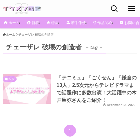
ホーム
新着
特集
若手俳優
作品関心
お問い合
ホーム
チェーザレ 破壊の創造者
チェーザレ 破壊の創造者
– tag –
「テニミュ」「ごくせん」「鎌倉の
か行
13人」2.5次元からテレビドラマま
で話題作に多数出演！大活躍中の木
戸邑弥さんをご紹介！
December 23, 2022
1