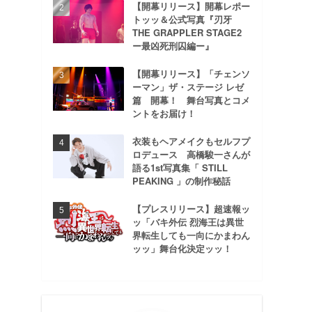
【開幕リリース】開幕レポー
トッッ＆公式写真『刃牙
THE GRAPPLER STAGE2
ー最凶死刑囚編ー』
【開幕リリース】「チェンソ
ーマン」ザ・ステージ レゼ
篇 開幕！ 舞台写真とコメ
ントをお届け！
衣装もヘアメイクもセルフプ
ロデュース 高橋駿一さんが
語る1st写真集「 STILL
PEAKING 」の制作秘話
【プレスリリース】超速報ッ
ッ「バキ外伝 烈海王は異世
界転生しても一向にかまわん
ッッ」舞台化決定ッッ！