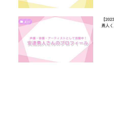
【20
あ行
勇人く