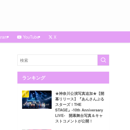
gram
YouTube
X
ランキング
★神奈川公演写真追加★【開
幕リリース】『あんさんぶる
スターズ！THE
STAGE』-10th Anniversary
LIVE- 開幕舞台写真＆キャ
ストコメントが公開！