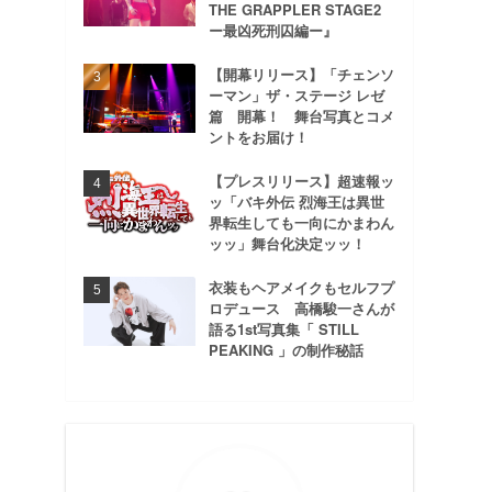
THE GRAPPLER STAGE2
ー最凶死刑囚編ー』
【開幕リリース】「チェンソ
ーマン」ザ・ステージ レゼ
篇 開幕！ 舞台写真とコメ
ントをお届け！
【プレスリリース】超速報ッ
ッ「バキ外伝 烈海王は異世
界転生しても一向にかまわん
ッッ」舞台化決定ッッ！
衣装もヘアメイクもセルフプ
ロデュース 高橋駿一さんが
語る1st写真集「 STILL
PEAKING 」の制作秘話