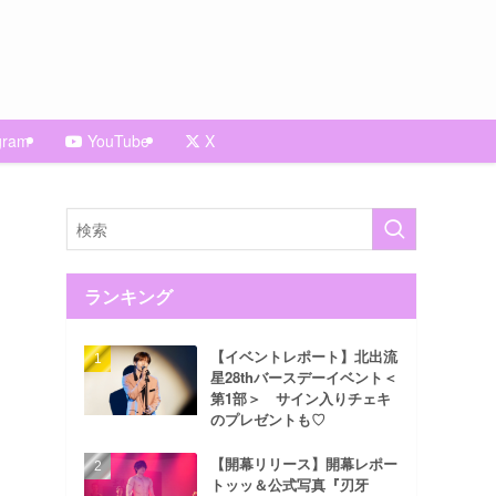
gram
YouTube
X
ランキング
【イベントレポート】北出流
星28thバースデーイベント＜
第1部＞ サイン入りチェキ
のプレゼントも♡
【開幕リリース】開幕レポー
トッッ＆公式写真『刃牙