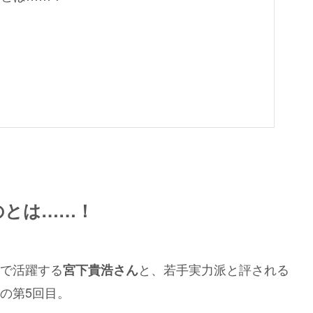
た
のとは……！
で活躍する
と、若手実力派と評される
宮下貴浩さん
の第5回目。