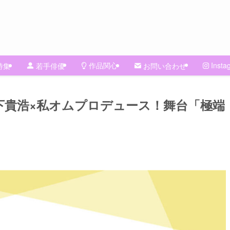
作品関心
Insta
特集
若手俳優
お問い合わせ
下貴浩×私オムプロデュース！舞台「極端