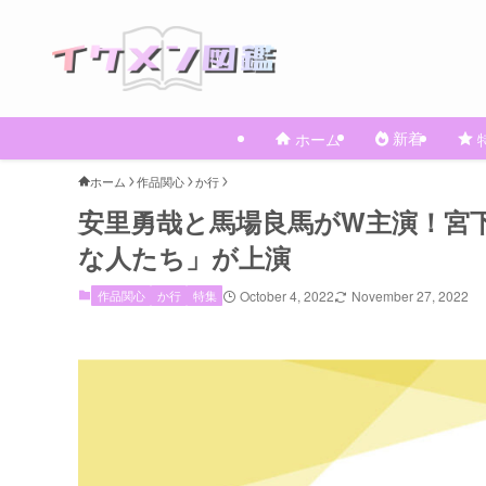
新着
ホーム
ホーム
作品関心
か行
安里勇哉と馬場良馬がW主演！宮
な人たち」が上演
作品関心
か行
特集
October 4, 2022
November 27, 2022