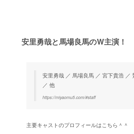
安里勇哉と馬場良馬のW主演！
安里勇哉 ／ 馬場良馬 ／ 宮下貴浩 ／
／ 他
https://miyaomu5.com/#staff
主要キャストのプロフィールはこちら＾＾