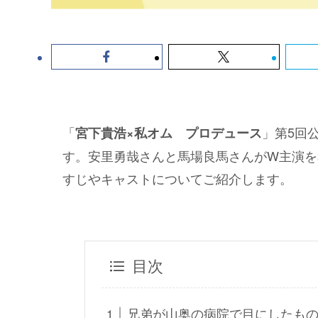
「
」第5回
宮下貴浩×私オム プロデュース
す。安里勇哉さんと馬場良馬さんがW主演を
すじやキャストについてご紹介します。
目次
兄弟が山奥の病院で目にしたも