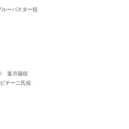
ブルーバスター役
ジ 葉月陽役
ビチーニ氏役