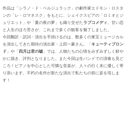
作品は「シラノ・ド・ベルジュラック」の劇作家エドモン・ロスタ
ンの「レ・ロマネスク」をもとに、シェイクスピアの「ロミオとジ
ュリエット」や「夏の夜の夢」も織り交ぜた
ラブコメディ
。甘い恋
と人生のほろ苦さが、これまで多くの観客を魅了しました。
今回翻訳・訳詞・演出を手掛けるのは、数多くの東宝ミュージカル
を演出してきた期待の演出家・上田一豪さん。「
キューティブロン
ド
」や「
四月は君の嘘
」では、人物たちの心情をみずみずしく鮮や
かに描き、評判となりました。また今回は生バンドでの演奏も見ど
ころ！ピアノを中心とした可憐な音楽が、人々の行く末に優しく寄
り添います。不朽の名作が新たな演出で私たちの前に姿を現しま
す！