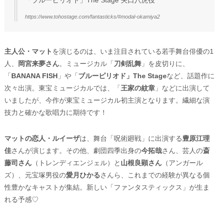
https://www.tohostage.com/fantasticks/#modal-okamiya2
主人公・マット
を演じるのは、いま注目されている若手舞台俳優の1
人、
岡宮来夢さん
。ミュージカル「
刀剣乱舞
」を皮切りに、
「
BANANA FISH
」や「
ブルーピリオド」The Stage
など、話題作に
次々出演。東宝ミュージカルでは、「
王家の紋章
」などに出演して
いましたが、今作が東宝ミュージカル初主演となります。繊細な演
技力と確かな歌唱力に期待です！
マットの恋人・ルイーザ
は、舞台「呪術廻戦」に出演する
豊原江理
佳
さんが演じます。その他、劇団四季出身の
今拓哉
さん、芸人の
斎
藤司さん
（トレンディエンジェル）と
山根良顕さん
（アンガール
ズ）、元宝塚男役の
愛月ひかる
さんら、これまでの経験が異なる個
性豊かなキャストが集結。新しい「ファンタスティックス」が生ま
れる予感♡