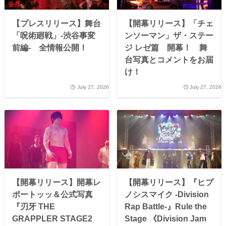
【プレスリリース】舞台
【開幕リリース】「チェ
「呪術廻戦」-渋谷事変
ンソーマン」ザ・ステー
前編- 全情報公開！
ジ レゼ篇 開幕！ 舞
台写真とコメントをお届
け！
July 27, 2026
July 27, 2026
【開幕リリース】開幕レ
【開幕リリース】『ヒプ
ポートッッ＆公式写真
ノシスマイク -Division
『刃牙 THE
Rap Battle-』Rule the
GRAPPLER STAGE2
Stage 《Division Jam