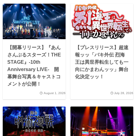
【開幕リリース】『あん
【プレスリリース】超速
さんぶるスターズ！THE
報ッッ「バキ外伝 烈海
STAGE』-10th
王は異世界転生しても一
Anniversary LIVE- 開
向にかまわんッッ」舞台
幕舞台写真＆キャストコ
化決定ッッ！
メントが公開！
August 1, 2026
July 28, 2026