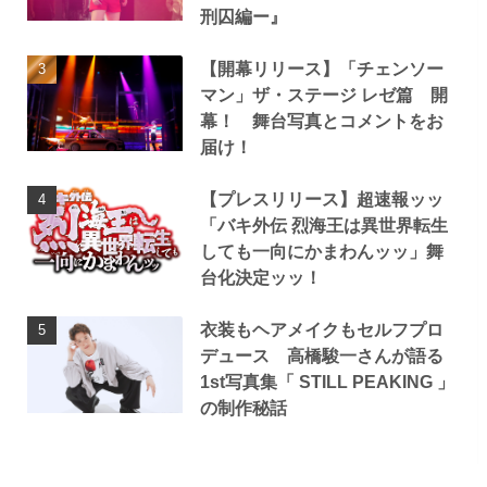
刑囚編ー』
【開幕リリース】「チェンソー
マン」ザ・ステージ レゼ篇 開
幕！ 舞台写真とコメントをお
届け！
【プレスリリース】超速報ッッ
「バキ外伝 烈海王は異世界転生
しても一向にかまわんッッ」舞
台化決定ッッ！
衣装もヘアメイクもセルフプロ
デュース 高橋駿一さんが語る
1st写真集「 STILL PEAKING 」
の制作秘話