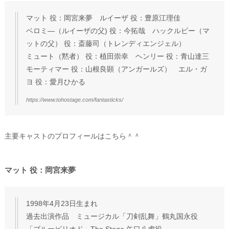
マット 役：岡宮来夢 ルイーザ 役：豊原江理佳
ベロミ―（ルイーザの父) 役：今拓哉 ハックルビー（マ
ットの父） 役：斎藤司（トレンディエンジェル）
ミュート（黙者） 役：植田崇幸 ヘンリー 役：青山達三
モーティマー 役：山根良顕（アンガールズ） エル・ガ
ヨ 役：愛月ひかる
https://www.tohostage.com/fantasticks/
主要キャストのプロフィールはこちら＾＾
マット 役：岡宮来夢
1998年4月23日生まれ
過去出演作品 ミュージカル「刀剣乱舞」鶴丸国永役
「ブルーピリオド」The Stage 矢口八虎役