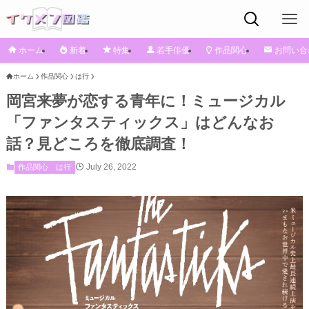
ホーム
新着
特集
若手俳優
作品関心
お問い合
ホーム
作品関心
は行
岡宮来夢が恋する青年に！ミュージカル
「ファンタスティックス」はどんなお
話？見どころを徹底調査！
July 26, 2022
作品関心
は行