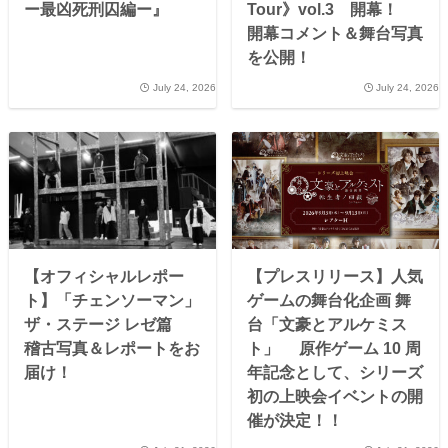
ー最凶死刑囚編ー』
Tour》vol.3 開幕！
開幕コメント＆舞台写真
を公開！
July 24, 2026
July 24, 2026
【オフィシャルレポー
【プレスリリース】人気
ト】「チェンソーマン」
ゲームの舞台化企画 舞
ザ・ステージ レゼ篇
台「文豪とアルケミス
稽古写真＆レポートをお
ト」 原作ゲーム 10 周
届け！
年記念として、シリーズ
初の上映会イベントの開
催が決定！！