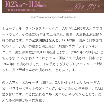
https://www.tohostage.com/fantasticks/
ミュージカル「ファンタスティックス」の初演は1960年のオフブロ
ードウェイ。その後2002年まで上演され、世界一の最長上演記録を
持つ作品です。その
公演回数はなんと、17,162回
！因みに日本国内
でのミュージカルの最多公演記録は、劇団四季の「ライオンキン
グ」で、総公演回数は13,000回を越えます。（2021年12月時点）ど
ちらもすごいですね！？これまで67ヵ国以上で上演され、日本では
1967年に初演されました。その後さまざまなプロダクションで上演
され、
井上芳雄さん
が出演されたこともあります。
恋人の
マットとルイーザ
は隣同士。2人を別れさせたいルイーザの
父・
ベロミ―
とマットの父・
ハックルビー
が築いた壁を越え、2人は
愛を誓います。そこに流れ者
エル・ガヨ
らがやってきたことで、恋
人たちの関係が徐々に変化し……