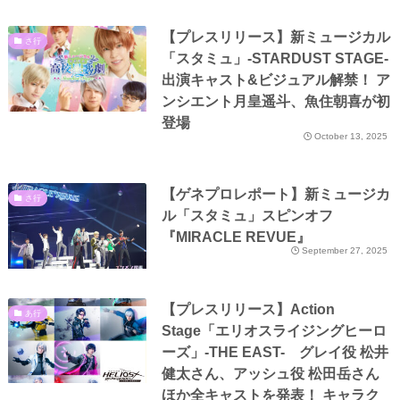
【プレスリリース】新ミュージカル
さ行
「スタミュ」-STARDUST STAGE-
出演キャスト&ビジュアル解禁！ ア
ンシエント月皇遥斗、魚住朝喜が初
登場
October 13, 2025
【ゲネプロレポート】新ミュージカ
さ行
ル「スタミュ」スピンオフ
『MIRACLE REVUE』
September 27, 2025
【プレスリリース】Action
あ行
Stage「エリオスライジングヒーロ
ーズ」-THE EAST- グレイ役 松井
健太さん、アッシュ役 松田岳さん
ほか全キャストを発表！ キャラク