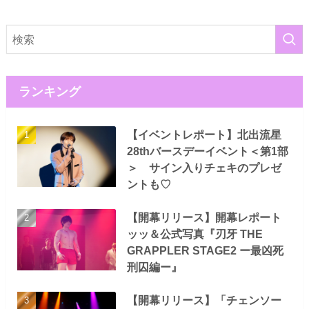
ランキング
【イベントレポート】北出流星
28thバースデーイベント＜第1部
＞ サイン入りチェキのプレゼ
ントも♡
【開幕リリース】開幕レポート
ッッ＆公式写真『刃牙 THE
GRAPPLER STAGE2 ー最凶死
刑囚編ー』
【開幕リリース】「チェンソー