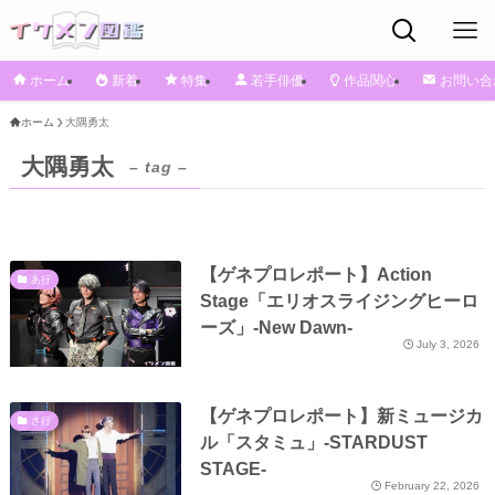
ホーム
新着
特集
若手俳優
作品関心
お問い合
ホーム
大隅勇太
大隅勇太
– tag –
【ゲネプロレポート】Action
あ行
Stage「エリオスライジングヒーロ
ーズ」-New Dawn-
July 3, 2026
【ゲネプロレポート】新ミュージカ
さ行
ル「スタミュ」-STARDUST
STAGE-
February 22, 2026