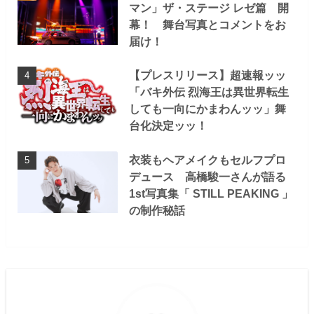
マン」ザ・ステージ レゼ篇 開
幕！ 舞台写真とコメントをお
届け！
【プレスリリース】超速報ッッ
「バキ外伝 烈海王は異世界転生
しても一向にかまわんッッ」舞
台化決定ッッ！
衣装もヘアメイクもセルフプロ
デュース 高橋駿一さんが語る
1st写真集「 STILL PEAKING 」
の制作秘話