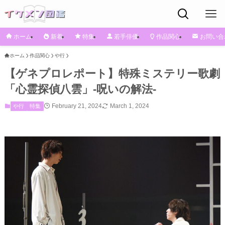
ホーム
新着
特集
若手俳優
作品関心
お問い合
ホーム
作品関心
や行
【ゲネプロレポート】特殊ミステリー歌劇
「心霊探偵八雲」-呪いの解法-
February 21, 2024
March 1, 2024
や行
特集