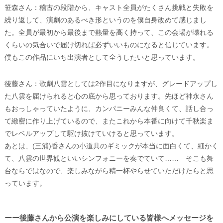
笹森さん：稽古の段階から、キャスト全員がたくさん挑戦と失敗を
繰り返して、演劇のあるべき形というのを僕自身改めて感じまし
た。全員が最初から最後まで熱量を高く持って、この会場が壊れる
くらいの気合いで届け切れば必ずいいものになると信じています。
僕もこの作品にいち出演者として全うしたいと思っています。
後藤さん：歌劇八雲としては2作目になりますが、グレードアップし
た八雲を届けられると心の底から思っております。先ほど神永さん
もおっしゃっていたように、カンパニーみんな仲良くて、話し合っ
て緻密に作り上げているので、またこれから本番に向けて千秋楽ま
でレベルアップして駆け抜けていけると思っています。
あとは、(三浦)香さんの小道具のギミックが本当に面白くて、細かく
て、八雲の世界観といいシンフォニーを奏でていて…… そこも舞
台ならではなので、楽しみながら精一杯やらせていただけたらと思
っています。
ーー後藤さんから公演を楽しみにしている皆様へメッセージを