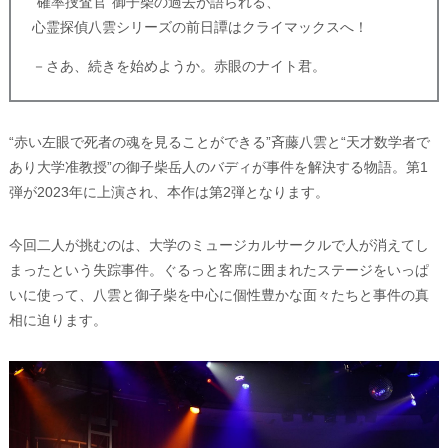
“確率捜査官”御子柴の過去が語られる、
心霊探偵八雲シリーズの前日譚はクライマックスへ！
－さあ、続きを始めようか。赤眼のナイト君。
“赤い左眼で死者の魂を見ることができる”斉藤八雲と“天才数学者で
あり大学准教授”の御子柴岳人のバディが事件を解決する物語。第1
弾が2023年に上演され、本作は第2弾となります。
今回二人が挑むのは、大学のミュージカルサークルで人が消えてし
まったという失踪事件。ぐるっと客席に囲まれたステージをいっぱ
いに使って、八雲と御子柴を中心に個性豊かな面々たちと事件の真
相に迫ります。