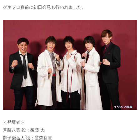
ゲネプロ直前に初日会見も行われました。
＜登壇者＞
斉藤八雲 役：後藤 大
御子柴岳人 役：笹森裕貴