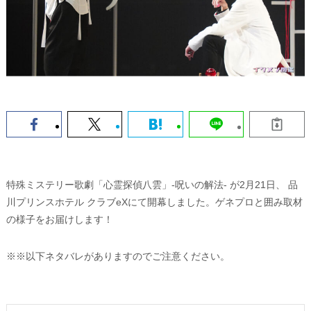
特殊ミステリー歌劇「心霊探偵八雲」-呪いの解法- が2月21日、 品
川プリンスホテル クラブeXにて開幕しました。ゲネプロと囲み取材
の様子をお届けします！
※※以下ネタバレがありますのでご注意ください。