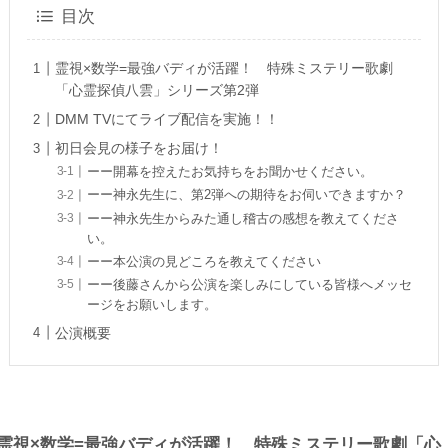
目次
霊視×数学=最強バディが活躍！ 特殊ミステリー歌劇
「心霊探偵八雲」シリーズ第2弾
DMM TVにてライブ配信を実施！！
初日会見の様子をお届け！
ーー開幕を控えたお気持ちをお聞かせください。
ーー神永先生に、第2弾への期待をお伺いできますか？
ーー神永先生からみた通し稽古の感想を教えてくださ
い。
ーー本公演の見どころを教えてください
ーー後藤さんから公演を楽しみにしている皆様へメッセ
ージをお願いします。
公演概要
霊視×数学=最強バディが活躍！ 特殊ミステリー歌劇「心