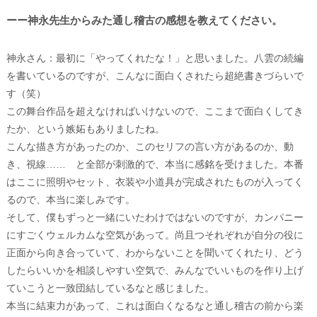
ーー神永先生からみた通し稽古の感想を教えてください。
神永さん：最初に「やってくれたな！」と思いました。八雲の続編
を書いているのですが、こんなに面白くされたら超絶書きづらいで
す（笑）
この舞台作品を超えなければいけないので、ここまで面白くしてき
たか、という嫉妬もありましたね。
こんな描き方があったのか、このセリフの言い方があるのか、動
き、視線…… と全部が刺激的で、本当に感銘を受けました。本番
はここに照明やセット、衣装や小道具が完成されたものが入ってく
るので、本当に楽しみです。
そして、僕もずっと一緒にいたわけではないのですが、カンパニー
にすごくウェルカムな空気があって。尚且つそれぞれが自分の役に
正面から向き合っていて、わからないことを聞いてくれたり、どう
したらいいかを相談しやすい空気で、みんなでいいものを作り上げ
ていこうと一致団結しているなと感じました。
本当に結束力があって、これは面白くなるなと通し稽古の前から楽