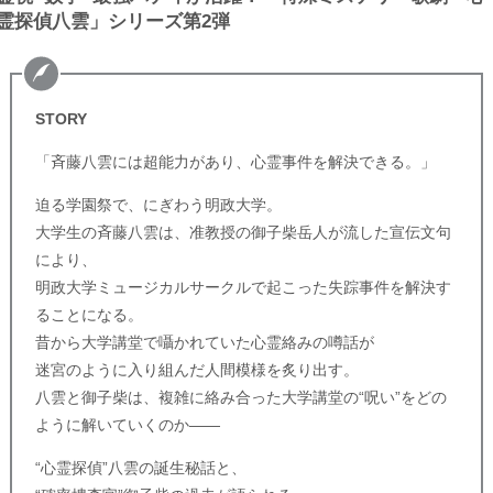
霊探偵八雲」シリーズ第2弾
STORY
「斉藤八雲には超能力があり、心霊事件を解決できる。」
迫る学園祭で、にぎわう明政大学。
大学生の斉藤八雲は、准教授の御子柴岳人が流した宣伝文句
により、
明政大学ミュージカルサークルで起こった失踪事件を解決す
ることになる。
昔から大学講堂で囁かれていた心霊絡みの噂話が
迷宮のように入り組んだ人間模様を炙り出す。
八雲と御子柴は、複雑に絡み合った大学講堂の“呪い”をどの
ように解いていくのか――
“心霊探偵”八雲の誕生秘話と、