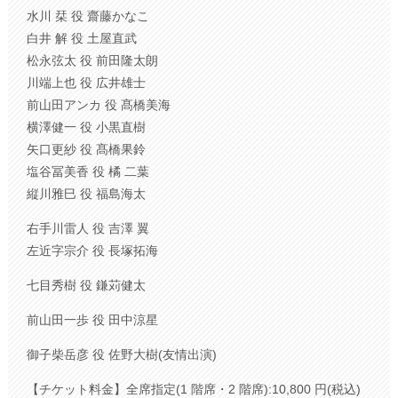
水川 栞 役 齋藤かなこ
白井 解 役 土屋直武
松永弦太 役 前田隆太朗
川端上也 役 広井雄士
前山田アンカ 役 髙橋美海
横澤健一 役 小黒直樹
矢口更紗 役 髙橋果鈴
塩谷冨美香 役 橘 二葉
縦川雅巳 役 福島海太
右手川雷人 役 吉澤 翼
左近字宗介 役 長塚拓海
七目秀樹 役 鎌苅健太
前山田一歩 役 田中涼星
御子柴岳彦 役 佐野大樹(友情出演)
【チケット料金】全席指定(1 階席・2 階席):10,800 円(税込)