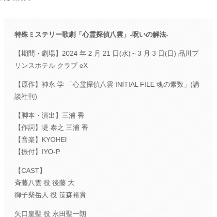
特殊ミステリー歌劇「心霊探偵八雲」-呪いの解法-
【期間・劇場】2024 年 2 月 21 日(水)～3 月 3 日(日) 品川プ
リンスホテル クラブ eX
【原作】神永 学 「心霊探偵八雲 INITIAL FILE 魂の素数」(講
談社刊)
【脚本・演出】三浦 香
【作詞】堤 泰之 三浦 香
【音楽】KYOHEI
【振付】IYO-P
【CAST】
斉藤八雲 役 後藤 大
御子柴岳人 役 笹森裕貴
矢口皇聖 役 永田聖一朗