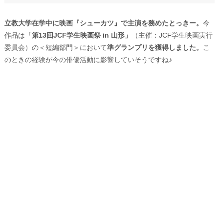
立教大学在学中に映画『シューカツ』で主演を務めたとっきー。
今
作品は
「第13回JCF学生映画祭 in 山形」
（主催：JCF学生映画実行
委員会）の＜短編部門＞において
準グランプリを獲得しました。
こ
のときの経験が今の俳優活動に影響していそうですね♪