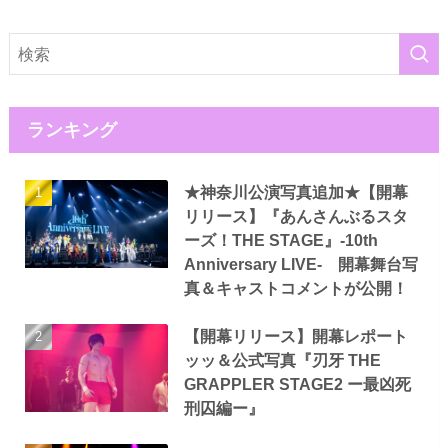
ランキング
★神奈川公演写真追加★【開幕
リリース】『あんさんぶるスタ
ーズ！THE STAGE』-10th
Anniversary LIVE- 開幕舞台写
真＆キャストコメントが公開！
【開幕リリース】開幕レポート
ッッ＆公式写真『刃牙 THE
GRAPPLER STAGE2 ー最凶死
刑囚編ー』