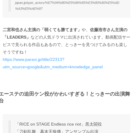
japan.jp/type_actors/%E7%94%B0%E5%86%85%E3%80%80%E5%AD
%A3%E5%AE%87
二宮和也さん主演の「弱くても勝てます」
や、
佐藤浩市さん主演の
「LEADERS」
などの人気ドラマに出演されています。動画配信サー
ビスで見られる作品もあるので、とっきーを見つけてみるのも楽し
そうですね！
https://www.paravi.jp/title/22313?
utm_source=google&utm_medium=knowledge_panel
エーステの迫田ケン役がかわいすぎる！とっきーの出演舞
台
「RICE on STAGE Endless rice riot」黒太閤役
「刀剣乱舞 幕末天狼傳」アンサンブル出演