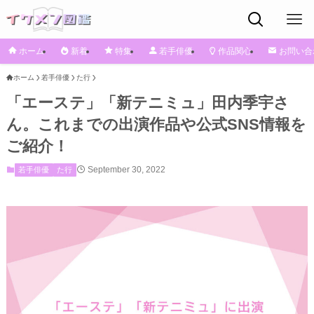
ホーム
新着
特集
若手俳優
作品関心
お問い合
ホーム
若手俳優
た行
「エーステ」「新テニミュ」田内季宇さ
ん。これまでの出演作品や公式SNS情報を
ご紹介！
September 30, 2022
若手俳優
た行