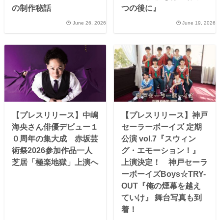
の制作秘話
つの後に』
June 26, 2026
June 19, 2026
【プレスリリース】中嶋
【プレスリリース】神戸
海央さん俳優デビュー１
セーラーボーイズ 定期
０周年の集大成 赤坂芸
公演 vol.7『スウィン
術祭2026参加作品一人
グ・エモーション！』
芝居「極楽地獄」上演へ
上演決定！ 神戸セーラ
ーボーイズBoys☆TRY-
OUT『俺の煙幕を越え
ていけ』 舞台写真も到
着！