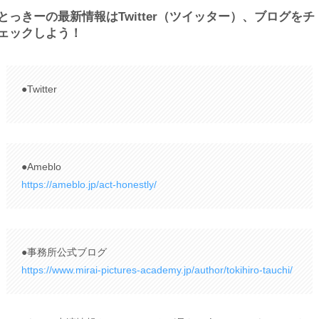
とっきーの最新情報はTwitter（ツイッター）、ブログをチ
ェックしよう！
●Twitter
●Ameblo
https://ameblo.jp/act-honestly/
●事務所公式ブログ
https://www.mirai-pictures-academy.jp/author/tokihiro-tauchi/