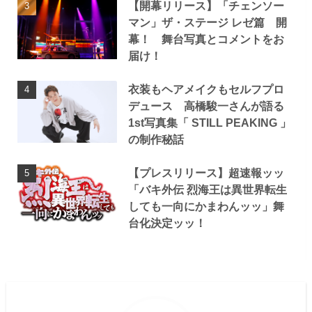
【開幕リリース】「チェンソー
マン」ザ・ステージ レゼ篇 開
幕！ 舞台写真とコメントをお
届け！
衣装もヘアメイクもセルフプロ
デュース 高橋駿一さんが語る
1st写真集「 STILL PEAKING 」
の制作秘話
【プレスリリース】超速報ッッ
「バキ外伝 烈海王は異世界転生
しても一向にかまわんッッ」舞
台化決定ッッ！