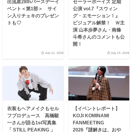
出流星28thバースデーイ
セーラーボーイズ 定期
ベント＜第1部＞ サイ
公演 vol.7『スウィン
ン入りチェキのプレゼン
グ・エモーション！』
トも♡
ビジュアル解禁！ Ｗ主
演 山本歩夢さん・南條
斗希さんのコメントも公
開！
July 21, 2026
July 15, 2026
衣装もヘアメイクもセル
【イベントレポート】
フプロデュース 高橋駿
KOJI KOMINAMI
一さんが語る1st写真集
FANMEETING
「 STILL PEAKING 」
2026『謎解きは、おや