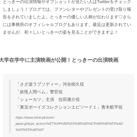
とっきーの出演情報やオフショットが見たい人はTwitterをチェック
しましょう！ブログでは、ファンレターやプレゼントの受け取り報
告をされていましたよ。とっきーの優しい人柄が伝わります♡さら
には事務所のオフィシャルブログもあります。最近は更新されてい
ませんが、初々しいとっきーの姿を見ることができますよ！
大学在学中に主演映画が公開！とっきーの出演映画
「さざ波ラプソディー」河合樹久役
「妖怪人間ベム」警官役
「シューカツ」主演 住田康介役
「東京ボーイズコレクションエピソード１」青木航平役
https://www.mirai-pictures-
japan.jp/type_actors/%E7%94%B0%E5%86%85%E3%80%80%E5%AD
%A3%E5%AE%87