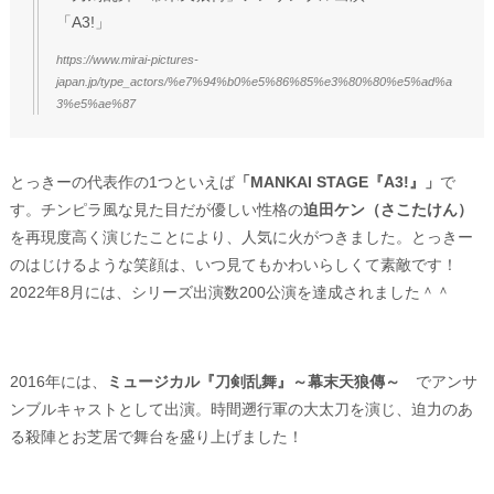
「A3!」
https://www.mirai-pictures-
japan.jp/type_actors/%e7%94%b0%e5%86%85%e3%80%80%e5%ad%a
3%e5%ae%87
とっきーの代表作の1つといえば
「MANKAI STAGE『A3!』」
で
す。チンピラ風な見た目だが優しい性格の
迫田ケン（さこたけん）
を再現度高く演じたことにより、人気に火がつきました。とっきー
のはじけるような笑顔は、いつ見てもかわいらしくて素敵です！
2022年8月には、シリーズ出演数200公演を達成されました＾＾
2016年には、
ミュージカル『刀剣乱舞』～幕末天狼傳～
でアンサ
ンブルキャストとして出演。時間遡行軍の大太刀を演じ、迫力のあ
る殺陣とお芝居で舞台を盛り上げました！