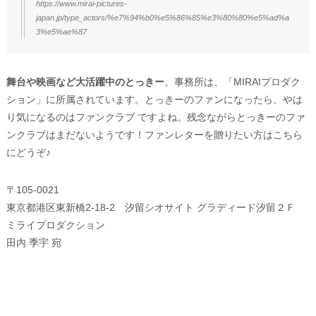
https://www.mirai-pictures-
japan.jp/type_actors/%e7%94%b0%e5%86%85%e3%80%80%e5%ad%a
3%e5%ae%87
舞台や映画など大活躍中のとっきー
。事務所は、「MIRAIプロダク
ション」に所属されています。とっきーのファンになったら、やは
り気になるのはファンクラブ ですよね。残念ながらとっきーのファ
ンクラブはまだないようです！ファンレターを贈りたい方はこちら
にどうぞ♪
〒105-0021
東京都港区東新橋2-18-2 汐留シオサイト グラディード汐留２Ｆ
ミライプロダクション
田内 季宇 宛