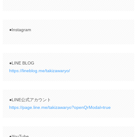
●Instagram
●LINE BLOG
https://lineblog.me/takizawaryo/
●LINE公式アカウント
https://page.line.me/takizawaryo?openQrModal=true
●YouTube