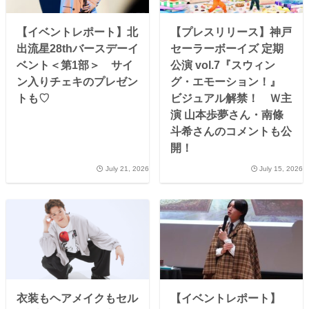
【イベントレポート】北
【プレスリリース】神戸
出流星28thバースデーイ
セーラーボーイズ 定期
ベント＜第1部＞ サイ
公演 vol.7『スウィン
ン入りチェキのプレゼン
グ・エモーション！』
トも♡
ビジュアル解禁！ Ｗ主
演 山本歩夢さん・南條
斗希さんのコメントも公
開！
July 21, 2026
July 15, 2026
衣装もヘアメイクもセル
【イベントレポート】