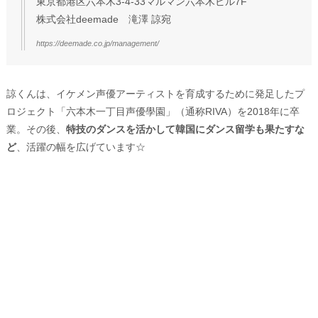
東京都港区六本木3-4-33マルマン六本木ビル7F
株式会社deemade 滝澤 諒宛
https://deemade.co.jp/management/
諒くんは、イケメン声優アーティストを育成するために発足したプ
ロジェクト「六本木一丁目声優學園」（通称RIVA）を2018年に卒
業。その後、
特技のダンスを活かして韓国にダンス留学も果たすな
ど
、活躍の幅を広げています☆