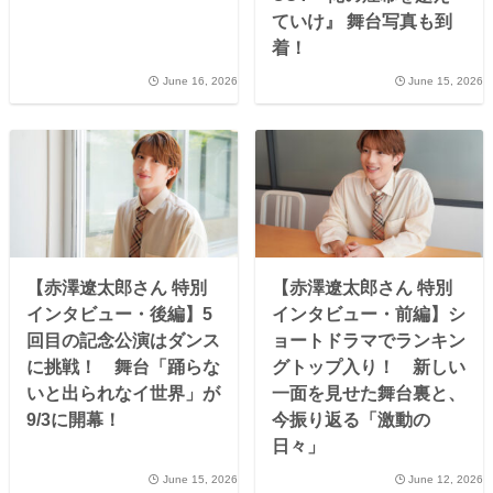
ていけ』 舞台写真も到
着！
June 16, 2026
June 15, 2026
【赤澤遼太郎さん 特別
【赤澤遼太郎さん 特別
インタビュー・後編】5
インタビュー・前編】シ
回目の記念公演はダンス
ョートドラマでランキン
に挑戦！ 舞台「踊らな
グトップ入り！ 新しい
いと出られなイ世界」が
一面を見せた舞台裏と、
9/3に開幕！
今振り返る「激動の
日々」
June 15, 2026
June 12, 2026