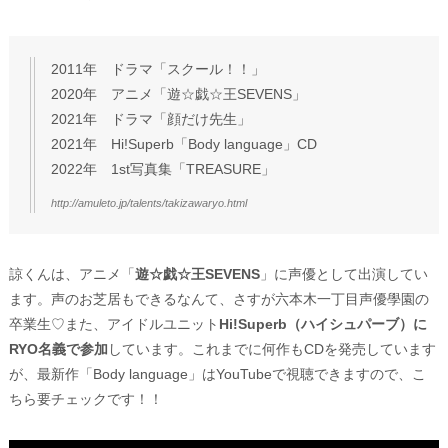
2011年 ドラマ「スクール！！」
2020年 アニメ「遊☆戯☆王SEVENS」
2021年 ドラマ「顔だけ先生」
2021年 Hi!Superb「Body language」CD
2022年 1st写真集「TREASURE」
http://amuleto.jp/talents/takizawaryo.html
諒くんは、アニメ「
遊☆戯☆王SEVENS
」に声優として出演してい
ます。声のお芝居もできるなんて、さすが六本木一丁目声優學園の
卒業生♡また、アイドルユニット
Hi!Superb（ハイシュパーブ）に
RYO名義で参加
しています。これまでに何作もCDを発売しています
が、最新作「Body language」はYouTubeで視聴できますので、こ
ちら要チェックです！！