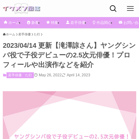
ホーム
新着
特集
若手俳優
作品関心
お問い合
ホーム
若手俳優
た行
2023/04/14 更新【滝澤諒さん】ヤングシン
バ役で子役デビューの2.5次元俳優！プロ
フィールや出演作などを紹介
May 26, 2022
April 14, 2023
若手俳優
た行