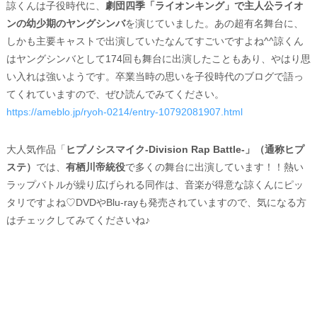
諒くんは子役時代に、
劇団四季「ライオンキング」で主人公ライオ
ンの幼少期のヤングシンバ
を演じていました。あの超有名舞台に、
しかも主要キャストで出演していたなんてすごいですよね^^諒くん
はヤングシンバとして174回も舞台に出演したこともあり、やはり思
い入れは強いようです。卒業当時の思いを子役時代のブログで語っ
てくれていますので、ぜひ読んでみてください。
https://ameblo.jp/ryoh-0214/entry-10792081907.html
大人気作品「
ヒプノシスマイク-Division Rap Battle-」（通称ヒプ
ステ）
では、
有栖川帝統役
で多くの舞台に出演しています！！熱い
ラップバトルが繰り広げられる同作は、音楽が得意な諒くんにピッ
タリですよね♡DVDやBlu-rayも発売されていますので、気になる方
はチェックしてみてくださいね♪