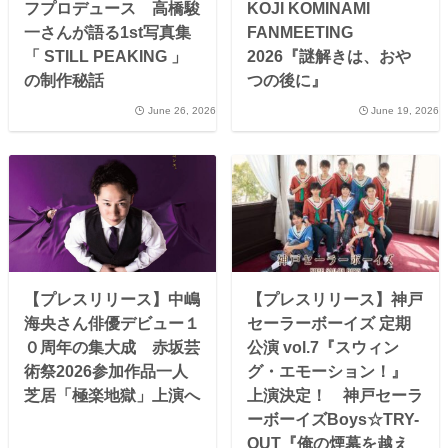
フプロデュース 高橋駿
KOJI KOMINAMI
一さんが語る1st写真集
FANMEETING
「 STILL PEAKING 」
2026『謎解きは、おや
の制作秘話
つの後に』
June 26, 2026
June 19, 2026
【プレスリリース】中嶋
【プレスリリース】神戸
海央さん俳優デビュー１
セーラーボーイズ 定期
０周年の集大成 赤坂芸
公演 vol.7『スウィン
術祭2026参加作品一人
グ・エモーション！』
芝居「極楽地獄」上演へ
上演決定！ 神戸セーラ
ーボーイズBoys☆TRY-
OUT『俺の煙幕を越え