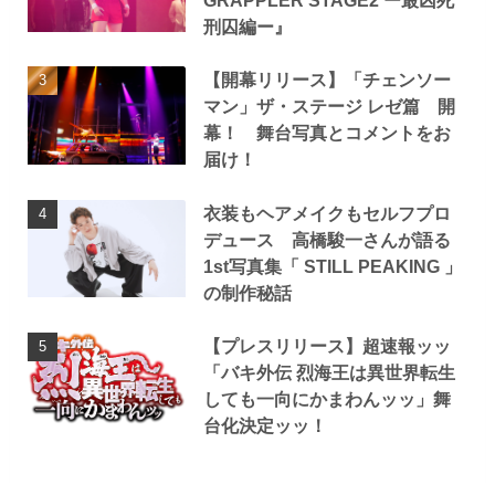
GRAPPLER STAGE2 ー最凶死
刑囚編ー』
【開幕リリース】「チェンソー
マン」ザ・ステージ レゼ篇 開
幕！ 舞台写真とコメントをお
届け！
衣装もヘアメイクもセルフプロ
デュース 高橋駿一さんが語る
1st写真集「 STILL PEAKING 」
の制作秘話
【プレスリリース】超速報ッッ
「バキ外伝 烈海王は異世界転生
しても一向にかまわんッッ」舞
台化決定ッッ！