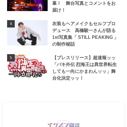
幕！ 舞台写真とコメントをお
届け！
衣装もヘアメイクもセルフプロ
デュース 高橋駿一さんが語る
1st写真集「 STILL PEAKING 」
の制作秘話
【プレスリリース】超速報ッッ
「バキ外伝 烈海王は異世界転生
しても一向にかまわんッッ」舞
台化決定ッッ！