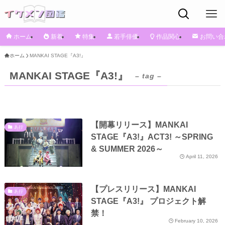
ホーム
新着
特集
若手俳優
作品関心
お問い合
ホーム
MANKAI STAGE『A3!』
MANKAI STAGE『A3!』
– tag –
【開幕リリース】MANKAI
あ行
STAGE『A3!』ACT3! ～SPRING
& SUMMER 2026～
April 11, 2026
【プレスリリース】MANKAI
あ行
STAGE『A3!』 プロジェクト解
禁！
February 10, 2026