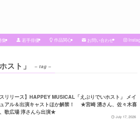
作品関心
Insta
特集
若手俳優
お問い合わせ
でいホスト」
– tag –
スリリース】HAPPEY MUSICAL「えぶりでいホスト」 メイ
ュアル＆出演キャストほか解禁！ ★宮崎 湧さん、佐々木喜
、歌広場 淳さんら出演★
July 17, 2026