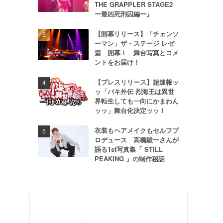
THE GRAPPLER STAGE2
ー最凶死刑囚編ー』
【開幕リリース】「チェンソ
ーマン」ザ・ステージ レゼ
篇 開幕！ 舞台写真とコメ
ントをお届け！
【プレスリリース】超速報ッ
ッ「バキ外伝 烈海王は異世
界転生しても一向にかまわん
ッッ」舞台化決定ッッ！
衣装もヘアメイクもセルフプ
ロデュース 高橋駿一さんが
語る1st写真集「 STILL
PEAKING 」の制作秘話