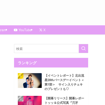
gram
YouTube
X
ランキング
【イベントレポート】北出流
星28thバースデーイベント＜
第1部＞ サイン入りチェキ
のプレゼントも♡
【開幕リリース】開幕レポー
トッッ＆公式写真『刃牙