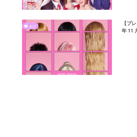
【プレ
あ行
年 1