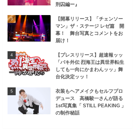
刑囚編ー』
【開幕リリース】「チェンソー
マン」ザ・ステージ レゼ篇 開
幕！ 舞台写真とコメントをお
届け！
【プレスリリース】超速報ッッ
「バキ外伝 烈海王は異世界転生
しても一向にかまわんッッ」舞
台化決定ッッ！
衣装もヘアメイクもセルフプロ
デュース 高橋駿一さんが語る
1st写真集「 STILL PEAKING 」
の制作秘話