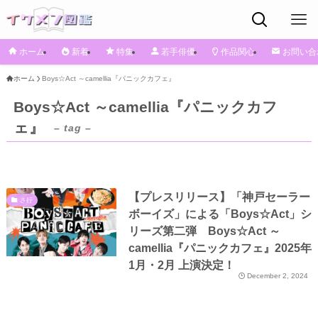
ホーム
新着
特集
若手俳優
作品関心
お問い合
ホーム
Boys☆Act ～camellia『パニックカフェ』
Boys☆Act ～camellia『パニックカフ
ェ』
– tag –
【プレスリリース】「神戸セーラー
さ行
ボーイズ」による「Boys☆Act」シ
リーズ第二弾 Boys☆Act ～
camellia『パニックカフェ』2025年
1月・2月 上演決定！
December 2, 2024