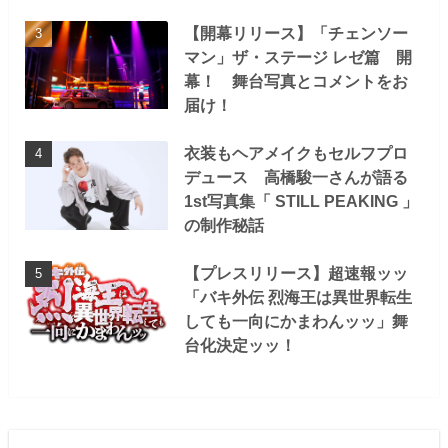
【開幕リリース】「チェンソー
マン」ザ・ステージ レゼ篇 開
幕！ 舞台写真とコメントをお
届け！
衣装もヘアメイクもセルフプロ
デュース 高橋駿一さんが語る
1st写真集「 STILL PEAKING 」
の制作秘話
【プレスリリース】超速報ッッ
「バキ外伝 烈海王は異世界転生
しても一向にかまわんッッ」舞
台化決定ッッ！