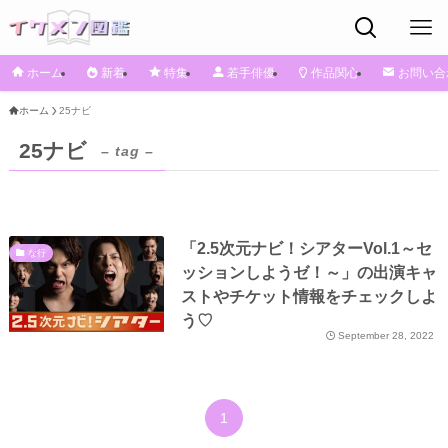
ホーム
新着
特集
若手俳優
作品関心
お問い合
ホーム
25ナビ
25ナビ
– tag –
「2.5次元ナビ！シアターVol.1～セ
な行
ッションしようゼ！～」の出演キャ
ストやチケット情報をチェックしよ
う♡
September 28, 2022
1