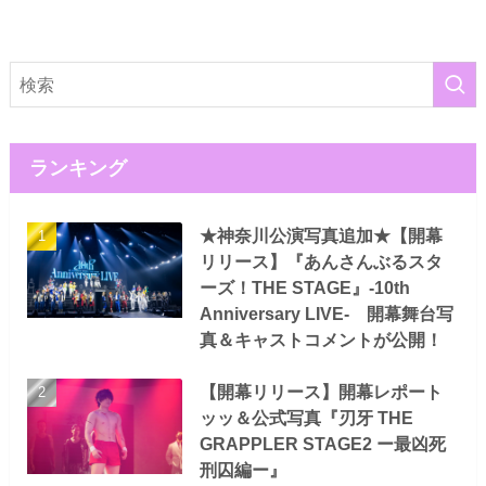
ランキング
★神奈川公演写真追加★【開幕
リリース】『あんさんぶるスタ
ーズ！THE STAGE』-10th
Anniversary LIVE- 開幕舞台写
真＆キャストコメントが公開！
【開幕リリース】開幕レポート
ッッ＆公式写真『刃牙 THE
GRAPPLER STAGE2 ー最凶死
刑囚編ー』