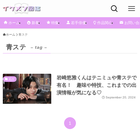
ホーム
新着
特集
若手俳優
作品関心
お問い合
ホーム
青ステ
青ステ
– tag –
岩崎悠雅くんはテニミュや青ステで
あ行
有名！ 趣味や特技、これまでの出
演情報が気になる♡
September 20, 2024
1