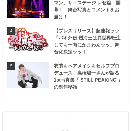
マン」ザ・ステージ レゼ篇 開
幕！ 舞台写真とコメントをお
届け！
【プレスリリース】超速報ッッ
「バキ外伝 烈海王は異世界転生
しても一向にかまわんッッ」舞
台化決定ッッ！
衣装もヘアメイクもセルフプロ
デュース 高橋駿一さんが語る
1st写真集「 STILL PEAKING 」
の制作秘話