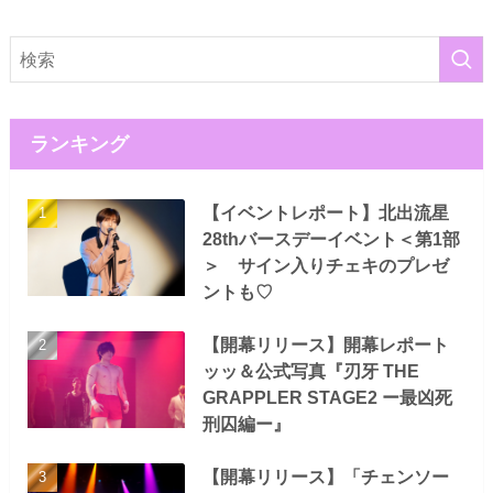
ランキング
【イベントレポート】北出流星
28thバースデーイベント＜第1部
＞ サイン入りチェキのプレゼ
ントも♡
【開幕リリース】開幕レポート
ッッ＆公式写真『刃牙 THE
GRAPPLER STAGE2 ー最凶死
刑囚編ー』
【開幕リリース】「チェンソー