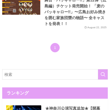
舞台「バッキャロー!!」第12弾（広
島編）チケット発売開始！ 「麦の
バッキャロー!!」〜広島お好み焼き
を囲む家族団欒の物語〜 全キャス
トを発表！！
August 22, 2025
1
ランキング
★神奈川公演写真追加★【開幕