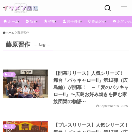
ホーム
新着
特集
若手俳優
作品関心
お問い合
ホーム
藤原習作
藤原習作
– tag –
【開幕リリース】人気シリーズ！
は行
舞台「バッキャロー!!」第12弾（広
島編）が開幕！ ～「麦のバッキャ
ロー!!」〜広島お好み焼きを囲む家
族団欒の物語～
September 25, 2025
【プレスリリース】人気シリーズ！
は行