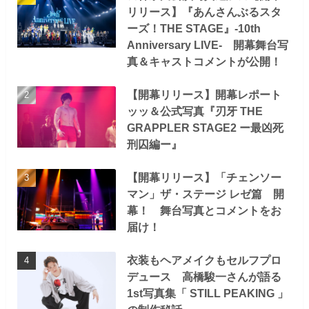
リリース】『あんさんぶるスタ
ーズ！THE STAGE』-10th
Anniversary LIVE- 開幕舞台写
真＆キャストコメントが公開！
【開幕リリース】開幕レポート
ッッ＆公式写真『刃牙 THE
GRAPPLER STAGE2 ー最凶死
刑囚編ー』
【開幕リリース】「チェンソー
マン」ザ・ステージ レゼ篇 開
幕！ 舞台写真とコメントをお
届け！
衣装もヘアメイクもセルフプロ
デュース 高橋駿一さんが語る
1st写真集「 STILL PEAKING 」