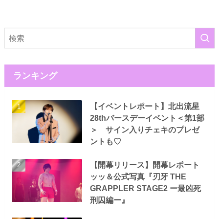
ランキング
【イベントレポート】北出流星
28thバースデーイベント＜第1部
＞ サイン入りチェキのプレゼ
ントも♡
【開幕リリース】開幕レポート
ッッ＆公式写真『刃牙 THE
GRAPPLER STAGE2 ー最凶死
刑囚編ー』