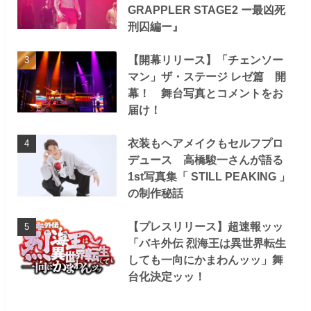
GRAPPLER STAGE2 ー最凶死
刑囚編ー』
【開幕リリース】「チェンソー
マン」ザ・ステージ レゼ篇 開
幕！ 舞台写真とコメントをお
届け！
衣装もヘアメイクもセルフプロ
デュース 高橋駿一さんが語る
1st写真集「 STILL PEAKING 」
の制作秘話
【プレスリリース】超速報ッッ
「バキ外伝 烈海王は異世界転生
しても一向にかまわんッッ」舞
台化決定ッッ！