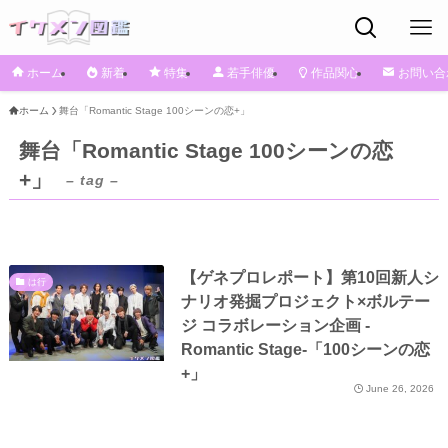
ホーム
新着
特集
若手俳優
作品関心
お問い合
ホーム
舞台「Romantic Stage 100シーンの恋+」
舞台「Romantic Stage 100シーンの恋
+」
– tag –
【ゲネプロレポート】第10回新人シ
は行
ナリオ発掘プロジェクト×ボルテー
ジ コラボレーション企画 -
Romantic Stage-「100シーンの恋
+」
June 26, 2026